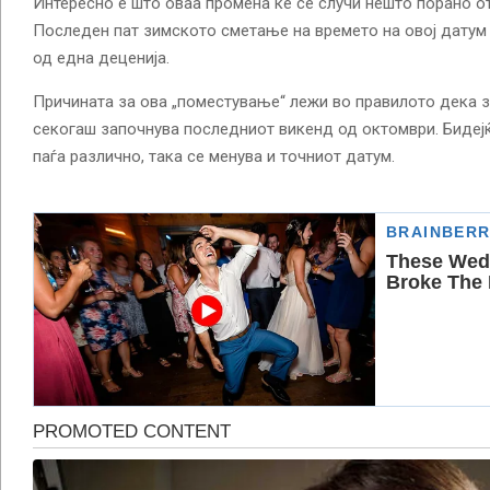
Интересно е што оваа промена ќе се случи нешто порано о
Последен пат зимското сметање на времето на овој датум
од една деценија.
Причината за ова „поместување“ лежи во правилото дека 
секогаш започнува последниот викенд од октомври. Бидејќ
паѓа различно, така се менува и точниот датум.