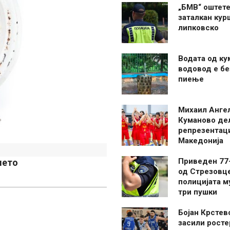
„БМВ“ оштете
заталкан кур
липковско
Водата од ку
водовод е бе
пиење
Михаил Анге
Куманово де
репрезентаци
Македонија
Приведен 77
мето
од Стрезовце
полицијата м
три пушки
Бојан Крстев
засили росте