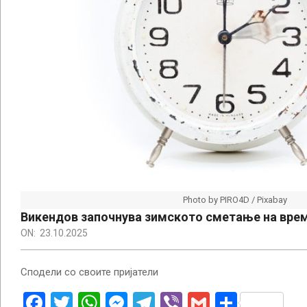
Photo by PIRO4D / Pixabay
Викендов започнува зимското сметање на вре
ON:
23.10.2025
Сподели со своите пријатели
Facebook
Twitter
WhatsApp
Messenger
Telegram
Viber
Gmail
Share