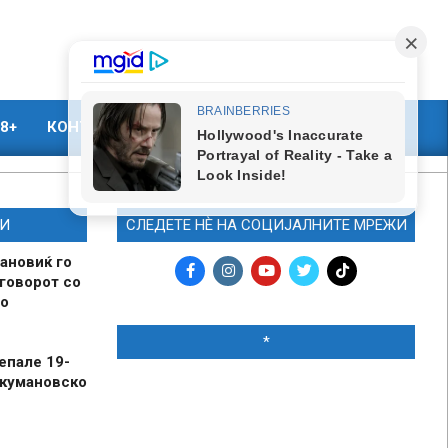
8+
КОНТАКТ
МАРКЕТИНГ
И
СЛЕДЕТЕ НЀ НА СОЦИЈАЛНИТЕ МРЕЖИ
ановиќ го
говорот со
о
*
епале 19-
 кумановско