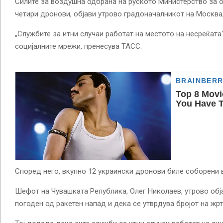
Силите за воздушна одбрана на руското Министерство за 
четири дронови, објави утрово градоначалникот на Москва,
„Службите за итни случаи работат на местото на несреќата
социјалните мрежи, пренесува ТАСС.
Според него, вкупно 12 украински дронови биле соборени в
Шефот на Чувашката Република, Олег Николаев, утрово обј
погоден од ракетен напад и дека се утврдува бројот на жрт