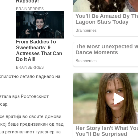
спилотно летало паднало на
етала врз Ростовскиот
сар.
се вратија во своите домови.
кој беше предизвикан од пад
ша регионалниот гувернер на