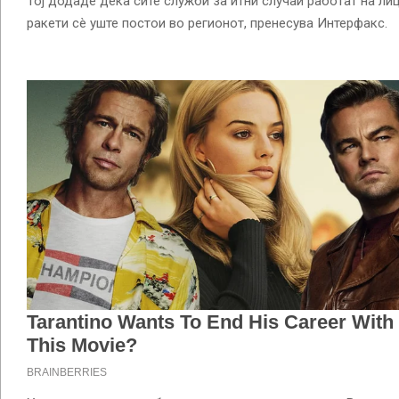
Тој додаде дека сите служби за итни случаи работат на ли
ракети сè уште постои во регионот, пренесува Интерфакс.