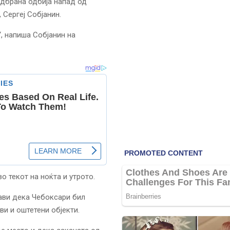
одбрана одбија напад од
 Сергеј Собјанин.
“, напиша Собјанин на
о текот на ноќта и утрото.
ави дека Чебоксари бил
ви и оштетени објекти.