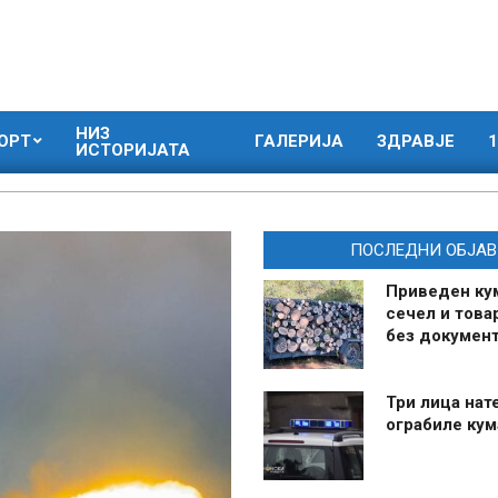
НИЗ
ОРТ
ГАЛЕРИЈА
ЗДРАВЈЕ
1
ИСТОРИЈАТА
ПОСЛЕДНИ ОБЈАВ
Приведен ку
сечел и това
без документ
Три лица нат
ограбиле ку