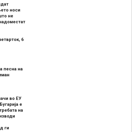
идат
њето носи
што не
 надоместат
четврток, 6
а песна на
иман
шачи во ЕУ
Бугарија е
требата на
оизводи
д ги