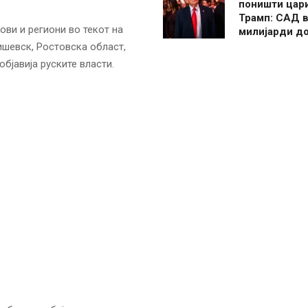
поништи цар
Трамп: САД в
ови и региони во текот на
милијарди д
ишевск, Ростовска област,
бјавија руските власти.