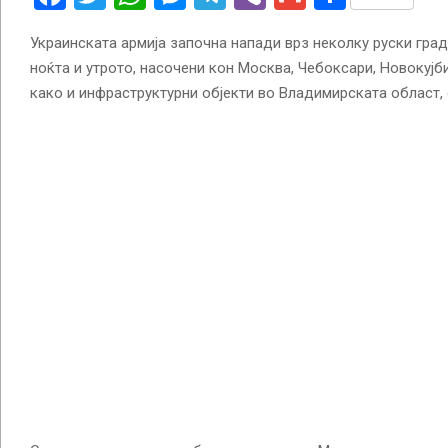
Украинската армија започна напади врз неколку руски град
ноќта и утрото, насочени кон Москва, Чебоксари, Новокујб
како и инфраструктурни објекти во Владимирската област, о