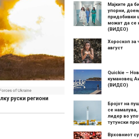
Мајките да б
упорни, дое
придобивки 
можат да се
(ВИДЕО)
Хороскоп за 
август
Quickie – Нов
кумановец А
(ВИДЕО)
Forces of Ukraine
лку руски региони
Бројот на пу
се намалува, 
лидер во упо
тутунски пр
Врховниот су