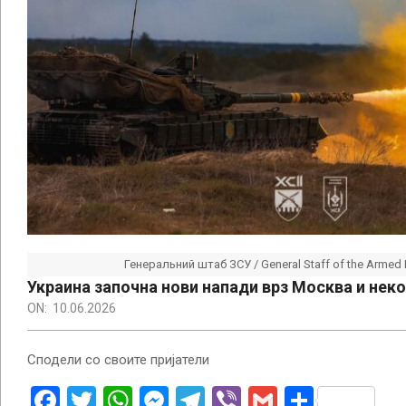
Генеральний штаб ЗСУ / General Staff of the Armed 
Украина започна нови напади врз Москва и неко
ON:
10.06.2026
Сподели со своите пријатели
Facebook
Twitter
WhatsApp
Messenger
Telegram
Viber
Gmail
Share