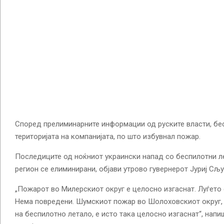
Според прелиминарните информации од руските власти, бе
територијата на компанијата, по што избувнал пожар.
Последиците од ноќниот украински напад со беспилотни л
регион се елиминирани, објави утрово гувернерот Јуриј Сљу
„Пожарот во Милерскиот округ е целосно изгаснат. Луѓето 
Нема повредени. Шумскиот пожар во Шолоховскиот округ, 
на беспилотно летало, е исто така целосно изгаснат“, напи