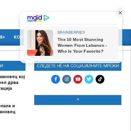
8+
КОНТАКТ
МАРКЕТИНГ
И
СЛЕДЕТЕ НЀ НА СОЦИЈАЛНИТЕ МРЕЖИ
мановец кој
рел дрва
ација
*
епале и
мановец