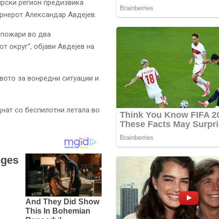
ирски регион предизвика
ернерот Александар Авдејев.
 пожари во два
 округ“, објави Авдејев на
вото за вонредни ситуации и
днат со беспилотни летала во