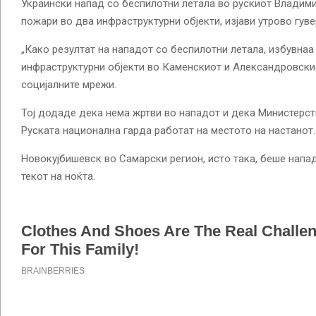
Украински напад со беспилотни летала во рускиот Владим
пожари во два инфраструктурни објекти, изјави утрово гув
„Како резултат на нападот со беспилотни летала, избувнаа
инфраструктурни објекти во Каменскиот и Александровскиот
социјалните мрежи.
Тој додаде дека нема жртви во нападот и дека Министерст
Руската национална гарда работат на местото на настанот.
Новокујбишевск во Самарски регион, исто така, беше напа
текот на ноќта.