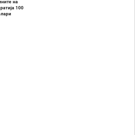
ините на
ратија 100
олари