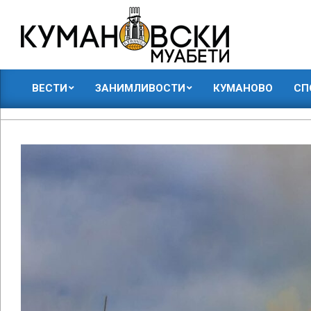
Skip
to
content
КУМАНОВСКИ
ВЕСТИ
ЗАНИМЛИВОСТИ
КУМАНОВО
СП
МУАБЕТИ
Primary
Navigation
Menu