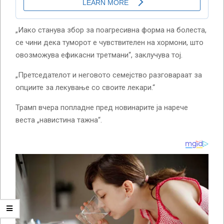
„Иако станува збор за поагресивна форма на болеста,
се чини дека туморот е чувствителен на хормони, што
овозможува ефикасни третмани“, заклучува тој.
„Претседателот и неговото семејство разговараат за
опциите за лекување со своите лекари.“
Трамп вчера попладне пред новинарите ја нарече
веста „навистина тажна“.