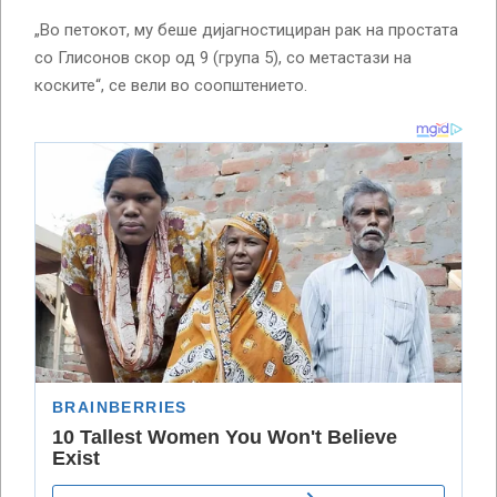
„Во петокот, му беше дијагностициран рак на простата
со Глисонов скор од 9 (група 5), со метастази на
коските“, се вели во соопштението.