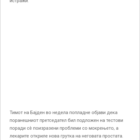
истражи.
Тимот на Бајден во недела попладне објави дека
поранешниот претседател бил подложен на тестови
поради сè поизразени проблеми со мокрењето, а
лекарите откриле нова грутка на неговата простата.