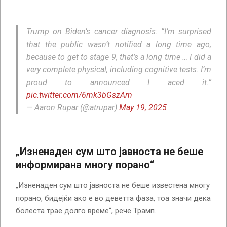
Trump on Biden’s cancer diagnosis: “I’m surprised
that the public wasn’t notified a long time ago,
because to get to stage 9, that’s a long time … I did a
very complete physical, including cognitive tests. I’m
proud to announced I aced it.”
pic.twitter.com/6mk3bGszAm
— Aaron Rupar (@atrupar)
May 19, 2025
„Изненаден сум што јавноста не беше
информирана многу порано“
„Изненаден сум што јавноста не беше известена многу
порано, бидејќи ако е во деветта фаза, тоа значи дека
болеста трае долго време“, рече Трамп.