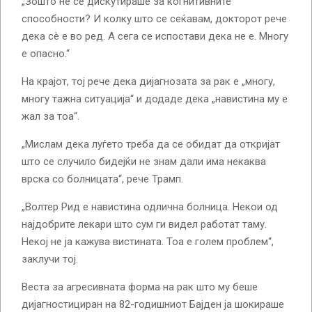
„Зошто не се дискутираше за когнитивните
способности? И колку што се сеќавам, докторот рече
дека сè е во ред. А сега се испостави дека не е. Многу
е опасно.“
На крајот, тој рече дека дијагнозата за рак е „многу,
многу тажна ситуација“ и додаде дека „навистина му е
жал за тоа“.
„Мислам дека луѓето треба да се обидат да откријат
што се случило бидејќи не знам дали има некаква
врска со болницата“, рече Трамп.
„Волтер Рид е навистина одлична болница. Некои од
најдобрите лекари што сум ги видел работат таму.
Некој не ја кажува вистината. Тоа е голем проблем“,
заклучи тој.
Веста за агресивната форма на рак што му беше
дијагностициран на 82-годишниот Бајден ја шокираше