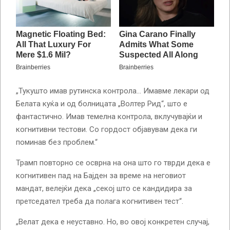
„Тукушто имав рутинска контрола… Имавме лекари од
Белата куќа и од болницата „Волтер Рид“, што е
фантастично. Имав темелна контрола, вклучувајќи и
когнитивни тестови. Со гордост објавувам дека ги
поминав без проблем.“
Трамп повторно се осврна на она што го тврди дека е
когнитивен пад на Бајден за време на неговиот
мандат, велејќи дека „секој што се кандидира за
претседател треба да полага когнитивен тест“.
„Велат дека е неуставно. Но, во овој конкретен случај,