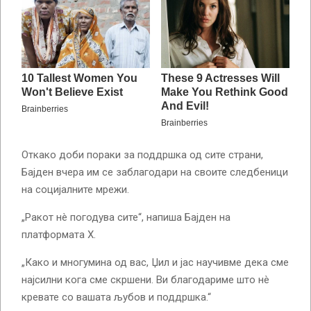
Откако доби пораки за поддршка од сите страни,
Бајден вчера им се заблагодари на своите следбеници
на социјалните мрежи.
„Ракот нè погодува сите“, напиша Бајден на
платформата X.
„Како и многумина од вас, Џил и јас научивме дека сме
најсилни кога сме скршени. Ви благодариме што нè
кревате со вашата љубов и поддршка.“