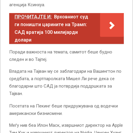
агенција Ксинхуа.
ПРОЧИТАЈТЕ И:
Врховниот суд
ги поништи царините на Трамп:
САД вратија 100 милијарди
долари
Поради важноста на темата, самитот беше будно
следен и во Тајпеј.
Владата на Тајван му се заблагодари на Вашингтон по
средбата, а портпаролката Мишел Ли рече дека се
благодарни што САД ја потврдија поддршката за
Тајван.
Посетата на Пекинг беше придружувана од водечки
американски бизнисмени.
Меѓу нив беа Илон Маск, извршниот директор на Apple
Тим Кук и извршниот директор на Nvidia, Џенсен Хуанг,