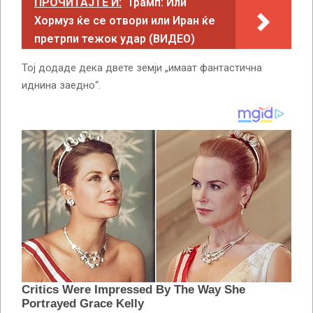
ПРОЧИТАЈТЕ И:
Трамп: Или
Хормуз ќе се отвори или Иран ќе
претрпи тежок удар (ВИДЕО)
Тој додаде дека двете земји „имаат фантастична
иднина заедно“.