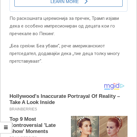
По раскошната церемонија за пречек, Трамп изјави
дека е особено импресиониран од децата кои го
пречекале во Пекинг.
„Беа среќни. Беа убави“, рече американскиот
претседател, додавајќи дека „тие деца толку многу
претставуваат“.