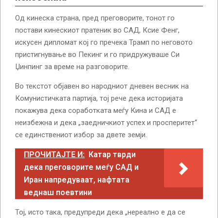
Од кинеска страна, пред преговорите, тонот го
постави кинескиот пратеник во САД, Ксие Фенг,
искусен дипломат кој го пречека Трамп по неговото
пристигнување во Пекинг и го придружуваше Си
Џинпинг за време на разговорите.
Во текстот објавен во народниот дневен весник на
Комунистичката партија, тој рече дека историјата
покажува дека соработката меѓу Кина и САД е
неизбежна и дека „заедничкиот успех и просперитет“
се единствениот избор за двете земји.
ПРОЧИТАЈТЕ И:
Катар тврди
дека преговорите меѓу САД и
Иран напредуваат, нафтата
веднаш поевтини
Тој, исто така, предупреди дека „нереално е да се