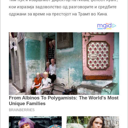
кои изразија задоволство од разговорите и средбите
одржани за време на престојот на Трамп во Кина.