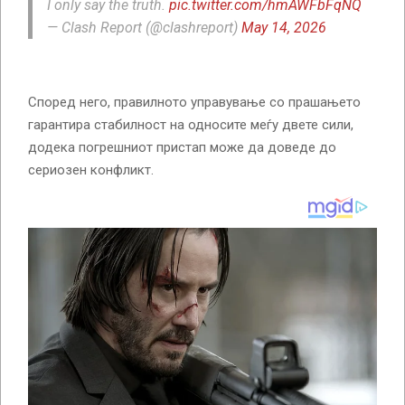
I only say the truth.
pic.twitter.com/hmAWFbFqNQ
— Clash Report (@clashreport)
May 14, 2026
Според него, правилното управување со прашањето
гарантира стабилност на односите меѓу двете сили,
додека погрешниот пристап може да доведе до
сериозен конфликт.