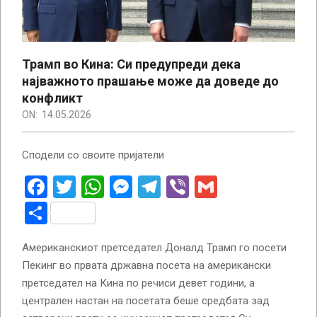
Трамп во Кина: Си предупреди дека
најважното прашање може да доведе до
конфликт
ON:
14.05.2026
Сподели со своите пријатели
Facebook
Twitter
WhatsApp
Messenger
Telegram
Viber
Gmail
Share
Американскиот претседател Доналд Трамп го посети
Пекинг во првата државна посета на американски
претседател на Кина по речиси девет години, а
централен настан на посетата беше средбата зад