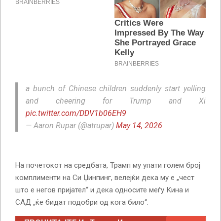
a bunch of Chinese children suddenly start yelling
and cheering for Trump and Xi
pic.twitter.com/DDV1b06EH9
— Aaron Rupar (@atrupar)
May 14, 2026
На почетокот на средбата, Трамп му упати голем број
комплименти на Си Џинпинг, велејќи дека му е „чест
што е негов пријател“ и дека односите меѓу Кина и
САД „ќе бидат подобри од кога било“.