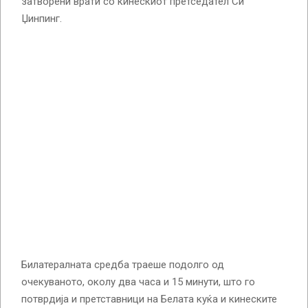
затворени врати со кинескиот претседател Си
Џинпинг.
Билатералната средба траеше подолго од
очекуваното, околу два часа и 15 минути, што го
потврдија и претставници на Белата куќа и кинеските