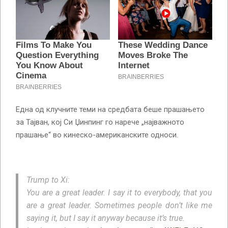
Една од клучните теми на средбата беше прашањето
за Тајван, кој Си Џинпинг го нарече „најважното
прашање“ во кинеско-американските односи.
Trump to Xi:
You are a great leader. I say it to everybody, that you
are a great leader. Sometimes people don’t like me
saying it, but I say it anyway because it’s true.