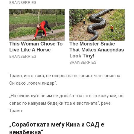
Трамп, исто така, се осврна на неговиот чест опис на
Си како „голем лидер“.
„На некои луѓе не им се допаѓа тоа што го кажувам, но
сепак го кажувам бидејќи тоа е вистината“, рече
Трамп.
„Соработката меѓу Кина и САД е
неизбежна“