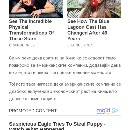
Си им рече дека вратите на Кина ќе се отворат само
пошироко за американските компании, додавајќи дека
во земјата ги чекаат сè повеќе деловни можности.
Тој исто така нагласи дека американските компании се
длабоко вклучени во економскиот раст на Кина, што
донесе взаемна корист.