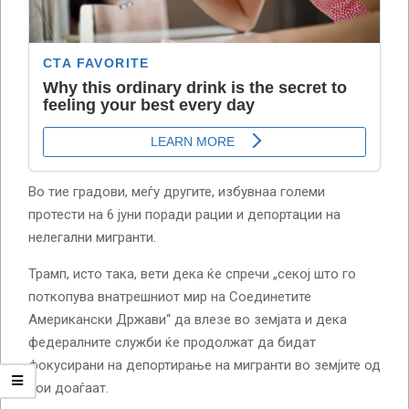
Во тие градови, меѓу другите, избувнаа големи
протести на 6 јуни поради рации и депортации на
нелегални мигранти.
Трамп, исто така, вети дека ќе спречи „секој што го
поткопува внатрешниот мир на Соединетите
Американски Држави“ да влезе во земјата и дека
федералните служби ќе продолжат да бидат
фокусирани на депортирање на мигранти во земјите од
кои доаѓаат.