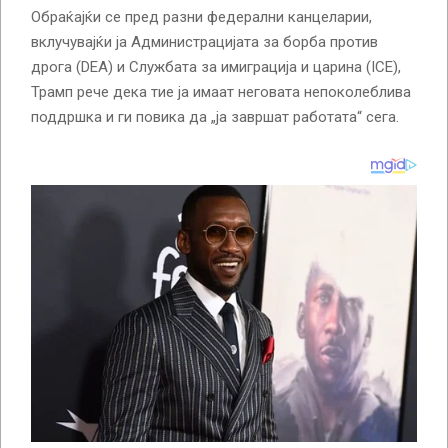
Обраќајќи се пред разни федерални канцеларии,
вклучувајќи ја Администрацијата за борба против
дрога (DEA) и Службата за имиграција и царина (ICE),
Трамп рече дека тие ја имаат неговата непоколеблива
поддршка и ги повика да „ја завршат работата“ сега.