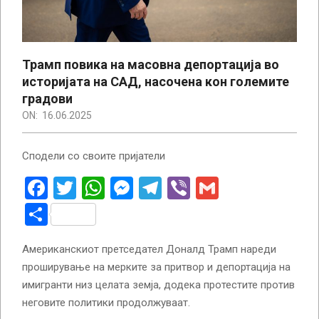
Трамп повика на масовна депортација во
историјата на САД, насочена кон големите
градови
ON:
16.06.2025
Сподели со своите пријатели
Facebook
Twitter
WhatsApp
Messenger
Telegram
Viber
Gmail
Share
Американскиот претседател Доналд Трамп нареди
проширување на мерките за притвор и депортација на
имигранти низ целата земја, додека протестите против
неговите политики продолжуваат.