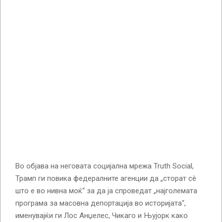
Во објава на неговата социјална мрежа Truth Social,
Трамп ги повика федералните агенции да „сторат сè
што е во нивна моќ“ за да ја спроведат „најголемата
програма за масовна депортација во историјата“,
именувајќи ги Лос Анџелес, Чикаго и Њујорк како