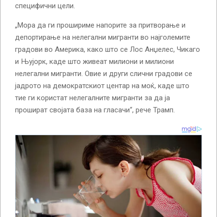
специфични цели.
„Мора да ги прошириме напорите за притворање и
депортирање на нелегални мигранти во најголемите
градови во Америка, како што се Лос Анџелес, Чикаго
и Њујорк, каде што живеат милиони и милиони
нелегални мигранти. Овие и други слични градови се
јадрото на демократскиот центар на моќ, каде што
тие ги користат нелегалните мигранти за да ја
прошират својата база на гласачи“, рече Трамп.