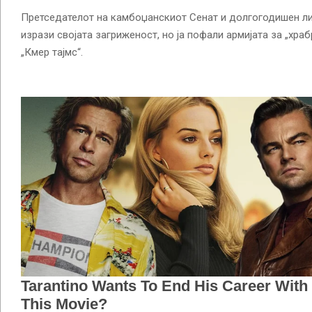
Претседателот на камбоџанскиот Сенат и долгогодишен лиде
изрази својата загриженост, но ја пофали армијата за „храб
„Кмер тајмс“.