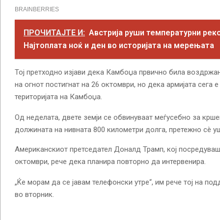
ПРОЧИТАЈТЕ И:
Австрија руши температурни рек
Најтоплата ноќ и ден во историјата на мерењата
Тој претходно изјави дека Камбоџа првично била воздржан
на огнот постигнат на 26 октомври, но дека армијата сега е
територијата на Камбоџа.
Од неделата, двете земји се обвинуваат меѓусебно за крше
должината на нивната 800 километри долга, претежно сè у
Американскиот претседател Доналд Трамп, кој посредуваш
октомври, рече дека планира повторно да интервенира.
„Ќе морам да се јавам телефонски утре“, им рече тој на по
во вторник.