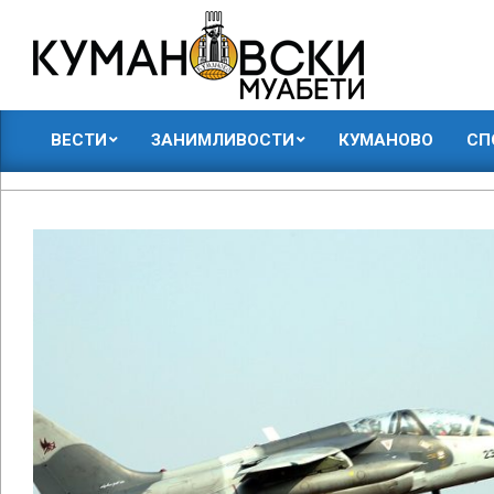
Skip
to
content
КУМАНОВСКИ
ВЕСТИ
ЗАНИМЛИВОСТИ
КУМАНОВО
СП
МУАБЕТИ
Primary
Navigation
Menu