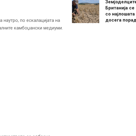
Земјоделцит
Британија се
со најлошата
досега пора
 наутро, по ескалацијата на
калните камбоџански медиуми.