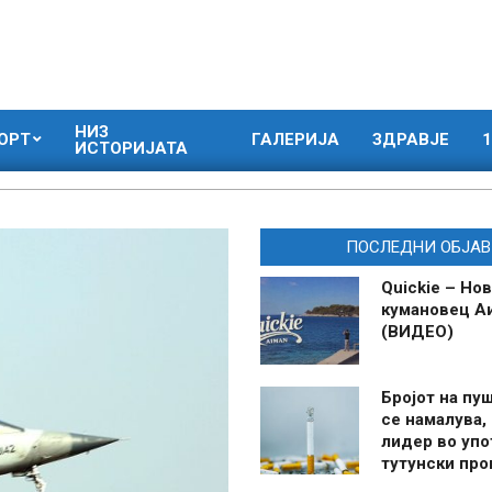
НИЗ
ОРТ
ГАЛЕРИЈА
ЗДРАВЈЕ
1
ИСТОРИЈАТА
ПОСЛЕДНИ ОБЈАВ
Quickie – Нов
кумановец А
(ВИДЕО)
Бројот на пу
се намалува, 
лидер во упо
тутунски пр