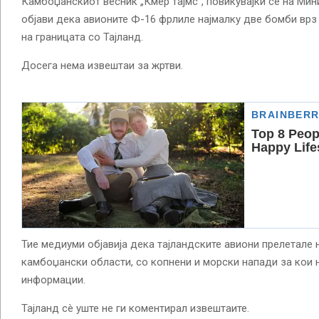
Камбоџанскиот весник „Кмер тајмс“, повикувајќи се на Мин
објави дека авионите Ф-16 фрлиле најмалку две бомби врз
на границата со Тајланд.
Досега нема извештаи за жртви.
Тие медиуми објавија дека тајландските авиони прелетале 
камбоџански области, со копнени и морски напади за кои
информации.
Тајланд сè уште не ги коментирал извештаите.