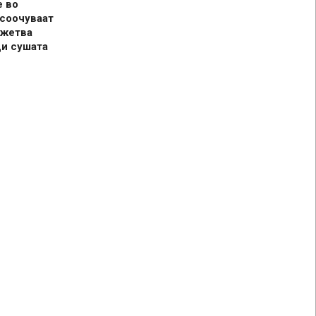
е во
 соочуваат
 жетва
ди сушата