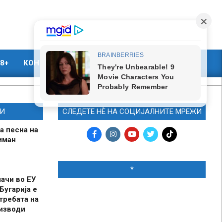
8+
КОНТАКТ
МАРКЕТИНГ
И
СЛЕДЕТЕ НЀ НА СОЦИЈАЛНИТЕ МРЕЖИ
а песна на
иман
*
шачи во ЕУ
Бугарија е
требата на
оизводи