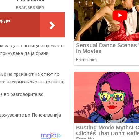
орди:
а за да го почитува прекинот
 принудена да ја брани
ње на прекинот на огнот по
ште нехармонизирана граница.
е во разговорите во
ддржувачите во Пенсилванија