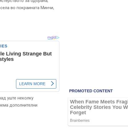
истерството за одбрана,
 села во покраината Минчи,
над уште неколку
 нема дополнителни