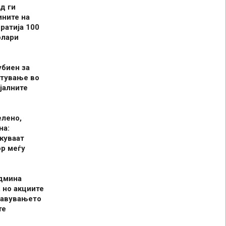
д ги
ините на
ратија 100
олари
убиен за
итување во
јалните
елено,
на:
куваат
р меѓу
админа
 но акциите
јавувањето
те