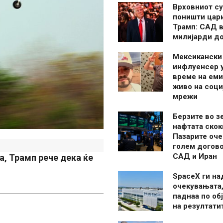
Врховниот су
поништи цар
Трамп: САД в
милијарди д
Мексикански
инфлуенсер 
време на ем
живо на соци
мрежи
Берзите во з
нафтата скок
Пазарите оче
голем догово
САД и Иран
а, Трамп рече дека ќе
SpaceX ги н
очекувањата,
паднаа по об
на резултати