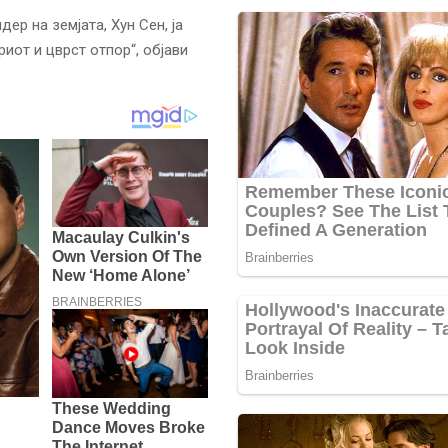
р на земјата, Хун Сен, ја
риот и цврст отпор“, објави