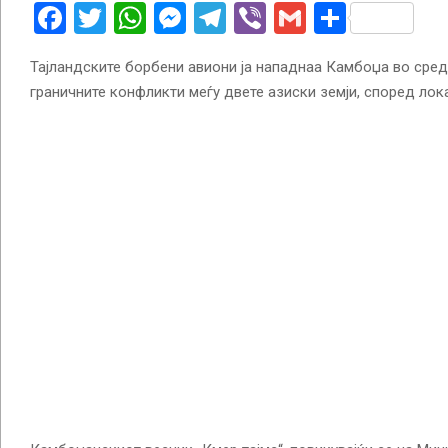
Facebook
Twitter
WhatsApp
Messenger
Telegram
Viber
Gmail
Share
Тајландските борбени авиони ја нападнаа Камбоџа во среда
граничните конфликти меѓу двете азиски земји, според ло