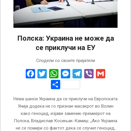
Полска: Украина не може да
се приклучи на ЕУ
2025-
Сподели со своите пријатели
08-
27
Facebook
Twitter
WhatsApp
Messenger
Telegram
Viber
Gmail
Share
Нема шанси Украина да се приклучи на Европската
Унија додека не го признае масакрот во Волин
како геноцид, изјави заменик-премиерот на
Полска, Владислав Косињак-Камиш. „Ако Украина
не се помири со фактот дека се случил геноцид,