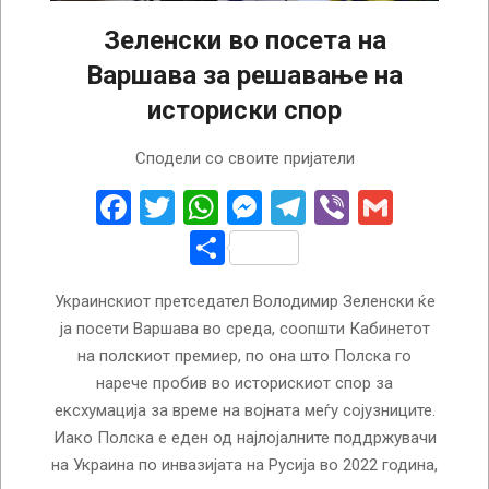
Зеленски во посета на
Варшава за решавање на
историски спор
2025-
Сподели со своите пријатели
01-
15
Facebook
Twitter
WhatsApp
Messenger
Telegram
Viber
Gmail
Share
Украинскиот претседател Володимир Зеленски ќе
ја посети Варшава во среда, соопшти Кабинетот
на полскиот премиер, по она што Полска го
нарече пробив во историскиот спор за
ексхумација за време на војната меѓу сојузниците.
Иако Полска е еден од најлојалните поддржувачи
на Украина по инвазијата на Русија во 2022 година,