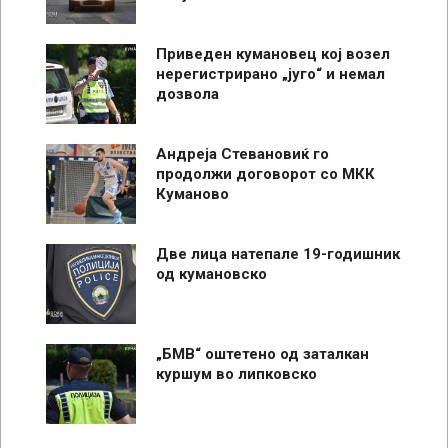
Приведен кумановец кој возел
нерегистрирано „југо“ и немал
дозвола
Андреја Стевановиќ го
продолжи договорот со МКК
Куманово
Две лица натепале 19-годишник
од кумановско
„БМВ“ оштетено од заталкан
куршум во липковско