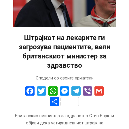
Штрајкот на лекарите ги
загрозува пациентите, вели
британскиот министер за
здравство
2023-
Сподели со своите пријатели
04-
11
Facebook
Twitter
WhatsApp
Messenger
Telegram
Viber
Gmail
Share
Британскиот министер за здравство Стив Баркли
објави дека четиридневниот штрајк на