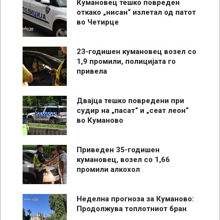
Кумановец тешко повреден
откако „нисан“ излетал од патот
во Четирце
23-годишен кумановец возел со
1,9 промили, полицијата го
привела
Двајца тешко повредени при
судир на „пасат“ и „сеат леон“
во Куманово
Приведен 35-годишен
кумановец, возел со 1,66
промили алкохол
Неделна прогноза за Куманово:
Продолжува топлотниот бран