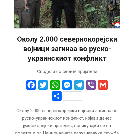
Околу 2.000 севернокорејски
војници загинаа во руско-
украинскиот конфликт
2025-
Сподели со своите пријатели
09-
02
Facebook
Twitter
WhatsApp
Messenger
Telegram
Viber
Gmail
Share
Околу 2.000 севернокорејски војници загинаа во
руско-украинскиот конфликт, изјави денес
јужнокорејски пратеник, повикувајќи се на
податоци од Националната разузнавачка служба