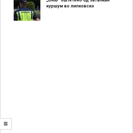
куршум во липковско