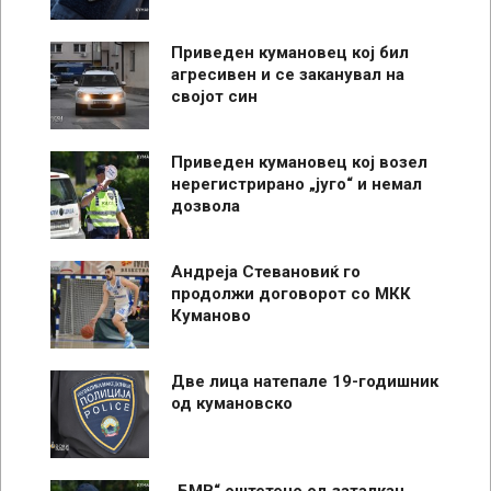
Приведен кумановец кој бил
агресивен и се заканувал на
својот син
Приведен кумановец кој возел
нерегистрирано „југо“ и немал
дозвола
Андреја Стевановиќ го
продолжи договорот со МКК
Куманово
Две лица натепале 19-годишник
од кумановско
„БМВ“ оштетено од заталкан