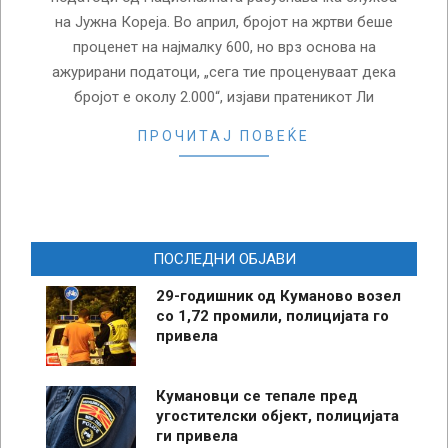
на Јужна Кореја. Во април, бројот на жртви беше
проценет на најмалку 600, но врз основа на
ажурирани податоци, „сега тие проценуваат дека
бројот е околу 2.000“, изјави пратеникот Ли
ПРОЧИТАЈ ПОВЕЌЕ
ПОСЛЕДНИ ОБЈАВИ
29-годишник од Куманово возел
со 1,72 промили, полицијата го
привела
Кумановци се тепале пред
угостителски објект, полицијата
ги привела