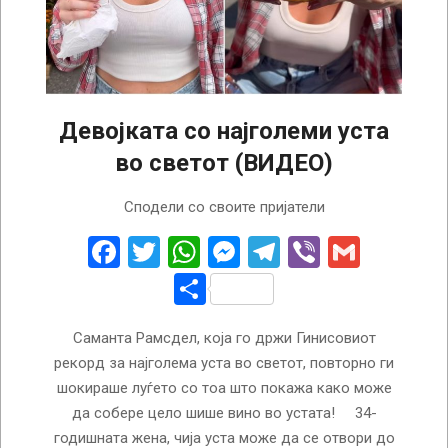
Девојката со најголеми уста
во светот (ВИДЕО)
2025-
Сподели со своите пријатели
08-
28
Facebook
Twitter
WhatsApp
Messenger
Telegram
Viber
Gmail
Share
Саманта Рамсдел, која го држи Гинисовиот
рекорд за најголема уста во светот, повторно ги
шокираше луѓето со тоа што покажа како може
да собере цело шише вино во устата! 34-
годишната жена, чија уста може да се отвори до