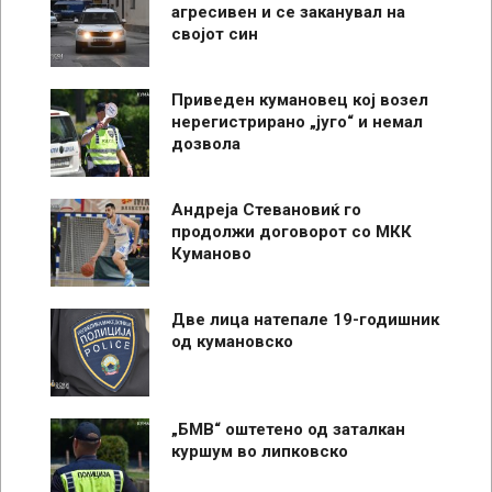
агресивен и се заканувал на
својот син
Приведен кумановец кој возел
нерегистрирано „југо“ и немал
дозвола
Андреја Стевановиќ го
продолжи договорот со МКК
Куманово
Две лица натепале 19-годишник
од кумановско
„БМВ“ оштетено од заталкан
куршум во липковско