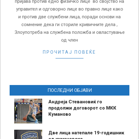
пријава против едно физичко лице во својство на
управител и одговорно лице во правно лице како
и против две службени лица, поради основи на
сомнение дека ги сториле кривичните дела ,
Злоупотреба на службена положба и овластување
од член
ПРОЧИТАЈ ПОВЕЌЕ
ПОСЛЕДНИ ОБЈАВИ
Андреја Стевановиќ го
продолжи договорот со МКК
Куманово
Две лица натепале 19-годишник
од кумановско