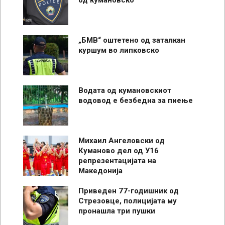
„БМВ“ оштетено од заталкан
куршум во липковско
Водата од кумановскиот
водовод е безбедна за пиење
Михаил Ангеловски од
Куманово дел од У16
репрезентацијата на
Македонија
Приведен 77-годишник од
Стрезовце, полицијата му
пронашла три пушки