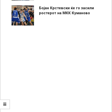
Бојан Крстевски ќе го засили
ростерот на МКК Куманово