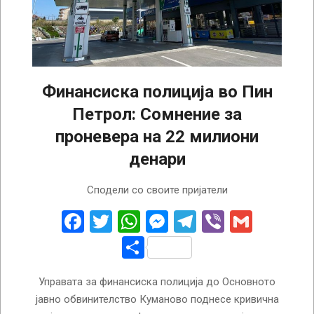
Финансиска полиција во Пин
Петрол: Сомнение за
проневера на 22 милиони
денари
2025-
Сподели со своите пријатели
04-
09
Facebook
Twitter
WhatsApp
Messenger
Telegram
Viber
Gmail
Share
Управата за финансиска полиција до Основното
јавно обвинителство Куманово поднесе кривична