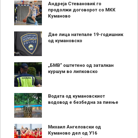
Андреја Стевановиќ го
продолжи договорот со МКК
Куманово
Две лица натепале 19-годишник
од кумановско
„БМВ“ оштетено од заталкан
куршум во липковско
Водата од кумановскиот
водовод е безбедна за пиење
Михаил Ангеловски од
Куманово дел од У16