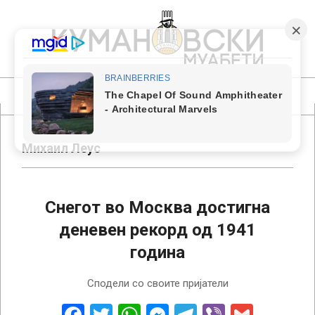
Skip
to
content
КУМАНОВСКИ
МУАБЕТИ
Primary
Navigation
Menu
Михаил Леус
Снегот во Москва достигна
деневен рекорд од 1941
година
2022-
Сподели со своите пријатели
12-
19