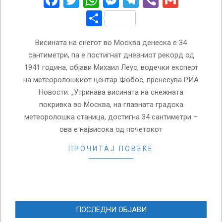
Facebook
Twitter
WhatsApp
Messenger
Telegram
Viber
Gmail
Share
Висината на снегот во Москва денеска е 34
сантиметри, па е постигнат дневниот рекорд од
1941 година, објави Михаил Леус, водечки експерт
на метеоролошкиот центар Фобос, пренесува РИА
Новости. „Утринава висината на снежната
покривка во Москва, на главната градска
метеоролошка станица, достигна 34 сантиметри –
ова е највисока од почетокот
ПРОЧИТАЈ ПОВЕЌЕ
ПОСЛЕДНИ ОБЈАВИ