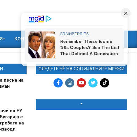
8+
КОНТАКТ
МАРКЕТИНГ
И
СЛЕДЕТЕ НЀ НА СОЦИЈАЛНИТЕ МРЕЖИ
а песна на
иман
*
шачи во ЕУ
Бугарија е
требата на
оизводи