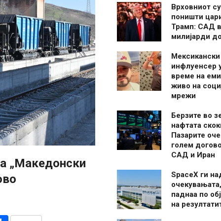
Врховниот су
поништи цар
Трамп: САД в
милијарди д
Мексикански
инфлуенсер 
време на ем
живо на соци
мрежи
Берзите во з
нафтата скок
Пазарите оче
голем догово
САД и Иран
на „Македонски
SpaceX ги н
ово
очекувањата,
паднаа по об
на резултати