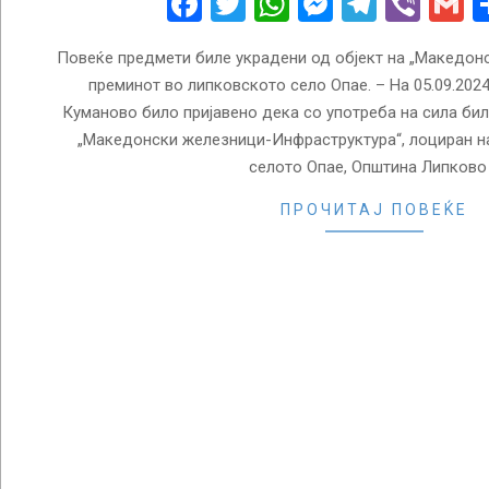
Facebook
Twitter
WhatsApp
Messenge
Telegr
Vibe
G
Повеќе предмети биле украдени од објект на „Македон
преминот во липковското село Опае. – На 05.09.2024
Куманово било пријавено дека со употреба на сила бил
„Македонски железници-Инфраструктура“, лоциран н
селото Опае, Општина Липково
ПРОЧИТАЈ ПОВЕЌЕ