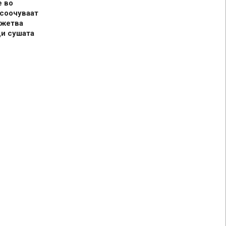
е во
 соочуваат
 жетва
ди сушата