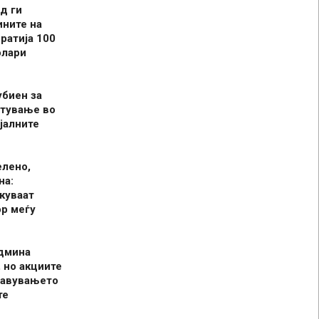
д ги
ините на
ратија 100
олари
убиен за
итување во
јалните
елено,
на:
куваат
р меѓу
админа
 но акциите
јавувањето
те