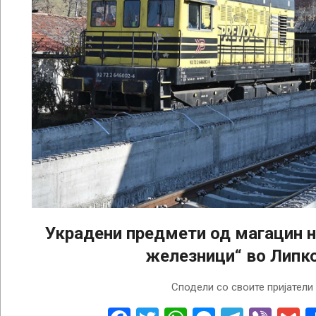
Украдени предмети од магацин 
железници“ во Липк
2024-
Сподели со своите пријатели
09-
06