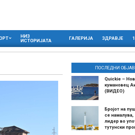
НИЗ
ОРТ
ГАЛЕРИЈА
ЗДРАВЈЕ
1
ИСТОРИЈАТА
ПОСЛЕДНИ ОБЈАВ
Quickie – Нов
кумановец А
(ВИДЕО)
Бројот на пу
се намалува, 
лидер во упо
тутунски пр