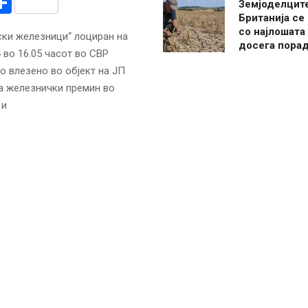
r
am
r
mail
Share
Земјоделцит
Британија се
со најлошата
ски железници“ лоциран на
досега пора
 во 16.05 часот во СВР
о влезено во објект на ЈП
а железнички премин во
 и