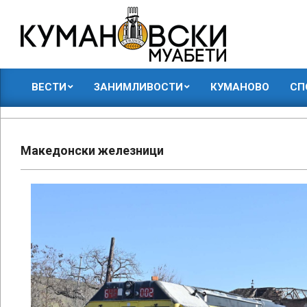
Skip
to
content
КУМАНОВСКИ
ВЕСТИ
ЗАНИМЛИВОСТИ
КУМАНОВО
СП
МУАБЕТИ
Primary
Navigation
Menu
Македонски железници