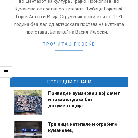
во Центарот за култура „Трајко Прокопиев“ во
Куманово се сретна со актерите Љубица Гојковиќ,
Ѓорѓи Антов и Илија Струмениковски, кои во 1971
година беа дел од актерската постава на култната
претстава „Бегалка“ на Васил Иљоски.
ПРОЧИТАЈ ПОВЕЌЕ
ПОСЛЕДНИ ОБЈАВИ
Приведен кумановец кој сечел
и товарел дрва без
документација
Три лица натепале и ограбиле
кумановец