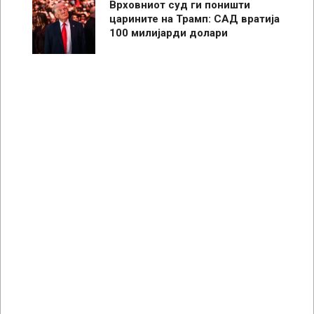
Врховниот суд ги поништи
царините на Трамп: САД вратија
100 милијарди долари