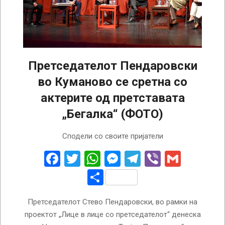
Претседателот Пендаровски
во Куманово се сретна со
актерите од претставата
„Бегалка“ (ФОТО)
2023-
Сподели со своите пријатели
03-
09
Facebook
Twitter
WhatsApp
Messenger
Telegram
Viber
Gmail
Share
Претседателот Стево Пендаровски, во рамки на
проектот „Лице в лице со претседателот“ денеска