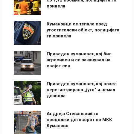
со 1,72 промили, полицијата го
привела
Кумановци се тепале пред
угостителски објект, полицијата
ги привела
Приведен кумановец кој бил
агресивен и се заканувал на
својот син
Приведен кумановец кој возел
нерегистрирано „југо“ и немал
дозвола
Андреја Стевановиќ го
продолжи договорот со МКК
Куманово