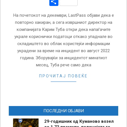
Share
На почетокот на декември, LastPass објави дека е
повторно хакиран, а сега извршниот директор на
компанијата Карим Туба откри дека напаѓачите
украле кориснички податоци откако упаднале во
складиштето во облак користејќи информации
украдени за време на инцидент во август 2022
година. Зборувајќи за инцидентот минатиот
месец, Туба рече само дека
ПРОЧИТАЈ ПОВЕЌЕ
ПОСЛЕДНИ ОБЈАВИ
29-годишник од Куманово возел