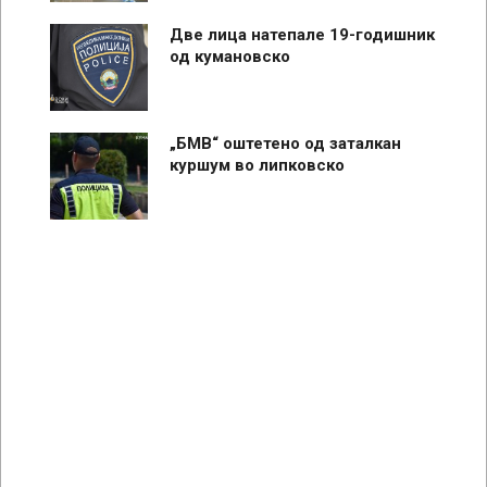
Две лица натепале 19-годишник
од кумановско
„БМВ“ оштетено од заталкан
куршум во липковско