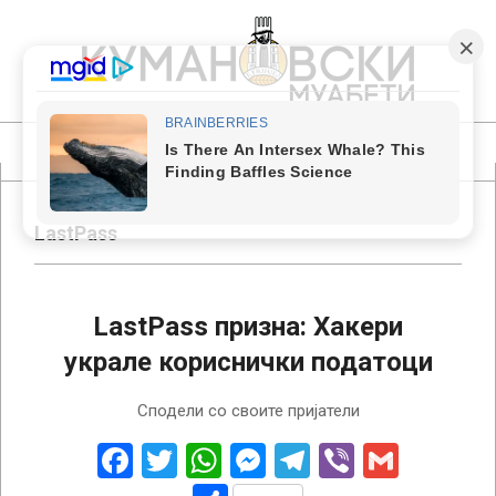
Skip
to
content
КУМАНОВСКИ
МУАБЕТИ
Primary
Navigation
Menu
LastPass
LastPass призна: Хакери
украле кориснички податоци
2022-
Сподели со своите пријатели
12-
24
Facebook
Twitter
WhatsApp
Messenger
Telegram
Viber
Gmail