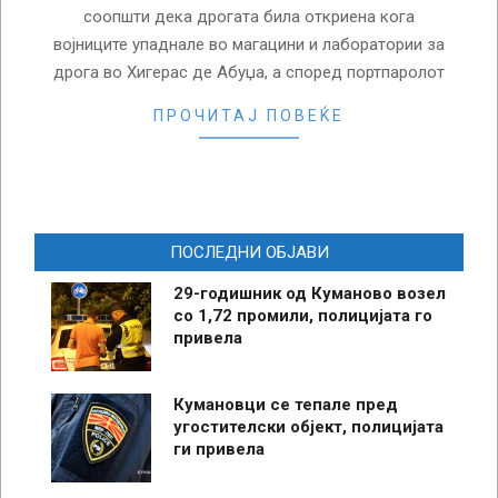
соопшти дека дрогата била откриена кога
војниците упаднале во магацини и лаборатории за
дрога во Хигерас де Абуџа, а според портпаролот
ПРОЧИТАЈ ПОВЕЌЕ
ПОСЛЕДНИ ОБЈАВИ
29-годишник од Куманово возел
со 1,72 промили, полицијата го
привела
Кумановци се тепале пред
угостителски објект, полицијата
ги привела