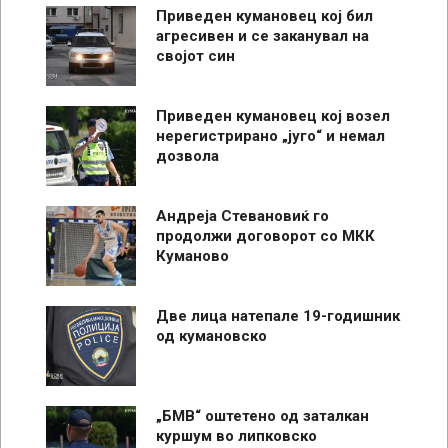
Приведен кумановец кој бил
агресивен и се заканувал на
својот син
Приведен кумановец кој возел
нерегистрирано „југо“ и немал
дозвола
Андреја Стевановиќ го
продолжи договорот со МКК
Куманово
Две лица натепале 19-годишник
од кумановско
„БМВ“ оштетено од заталкан
куршум во липковско