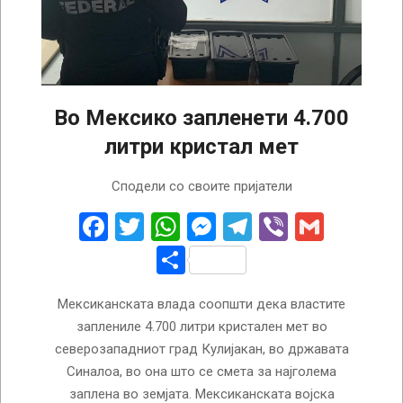
Во Мексико запленети 4.700
литри кристал мет
2025-
Сподели со своите пријатели
02-
19
Facebook
Twitter
WhatsApp
Messenger
Telegram
Viber
Gmail
Share
Мексиканската влада соопшти дека властите
заплениле 4.700 литри кристален мет во
северозападниот град Кулијакан, во државата
Синалоа, во она што се смета за најголема
заплена во земјата. Мексиканската војска