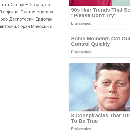
патот Скопје – Тетово, во
0 војници. Смртно страдаа:
арко Деспотоски, Ердоган
шитоски, Горан Миноски и