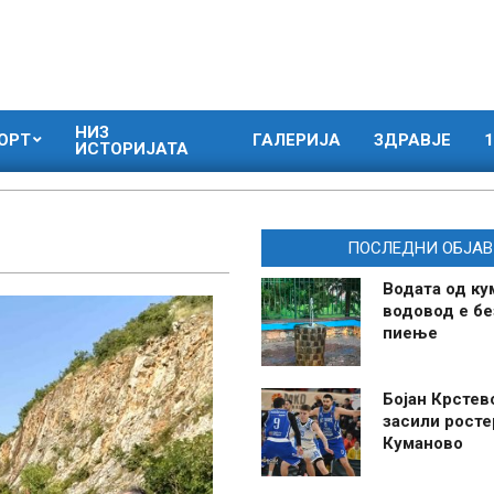
НИЗ
ОРТ
ГАЛЕРИЈА
ЗДРАВЈЕ
1
ИСТОРИЈАТА
ПОСЛЕДНИ ОБЈАВ
Водата од ку
водовод е бе
пиење
Бојан Крстев
засили росте
Куманово