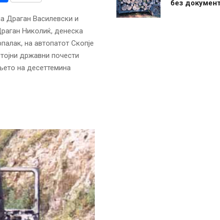
без документ
на Драган Василевски и
раган Николиќ, денеска
палак, на автопатот Скопје
стојни државни почести
њето на десеттемина