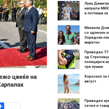
Лука Димитр
напушти МКК
и потпиша за
Михаела Дом
со одличен н
Охридски пл
маратон
Приведен 77
од Стрезовце
полицијата м
три пушки
ежо цвеќе на
Хороскоп за 
август
Карпалак
Приведен ку
r
am
r
mail
Share
сечел и това