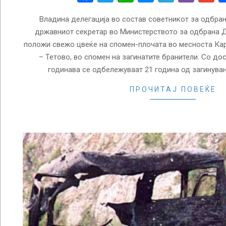
Владина делегација во состав советникот за одбра
државниот секретар во Министерството за одбрана Д
положи свежо цвеќе на спомен-плочата во месноста Кар
– Тетово, во спомен на загинатите бранители. Со до
годинава се одбележуваат 21 година од загинува
ПРОЧИТАЈ ПОВЕЌЕ