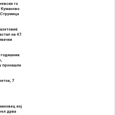
иевски го
 Куманово
 Струмица
азетовиќ
астап на 47.
ивачки
-годишник
,
у пронашла
петок, 7
мановец кој
рел дрва