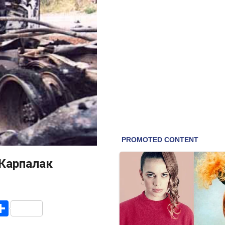
 Карпалак
r
am
r
mail
Share