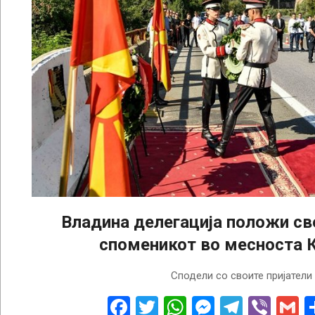
Владина делегација положи св
споменикот во месноста 
2022-
Сподели со своите пријатели
08-
08
Facebook
Twitter
WhatsApp
Messenge
Telegr
Vibe
G