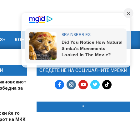
8+
КОНТАКТ
МАРКЕТИНГ
И
СЛЕДЕТЕ НЀ НА СОЦИЈАЛНИТЕ МРЕЖИ
мановскиот
збедна за
*
ски ќе го
рот на МКК