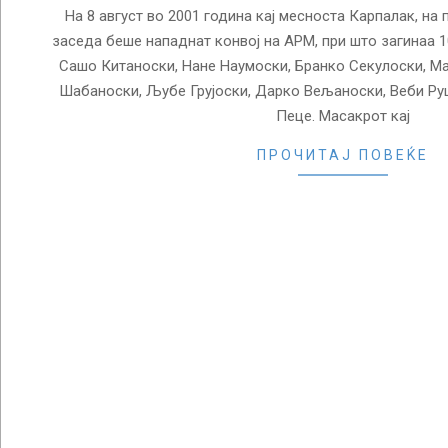
На 8 август во 2001 година кај месноста Карпалак, на 
заседа беше нападнат конвој на АРМ, при што загинаа 1
Сашо Китаноски, Нане Наумоски, Бранко Секулоски, М
Шабаноски, Љубе Грујоски, Дарко Вељаноски, Веби Ру
Пеце. Масакрот кај
ПРОЧИТАЈ ПОВЕЌЕ