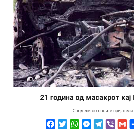
21 година од масакрот кај
2022-
Сподели со своите пријатели
08-
08
Facebook
Twitter
WhatsApp
Messenge
Telegr
Vibe
G