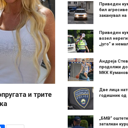
Приведен ку
бил агресиве
заканувал на
Приведен ку
возел нерег
„југо“ и нема
Андреја Стев
продолжи до
МКК Куманов
Две лица нат
пругата и трите
годишник од
ка
„БМВ“ оштете
заталкан кур