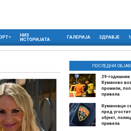
НИЗ
ОРТ
ГАЛЕРИЈА
ЗДРАВЈЕ
1
ИСТОРИЈАТА
ПОСЛЕДНИ ОБЈАВ
29-годишник
Куманово воз
промили, пол
привела
Кумановци с
пред угостит
објект, полиц
привела