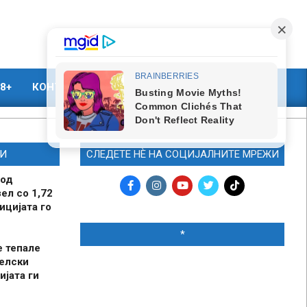
8+
КОНТАКТ
МАРКЕТИНГ
И
СЛЕДЕТЕ НЀ НА СОЦИЈАЛНИТЕ МРЕЖИ
 од
ел со 1,72
ицијата го
*
е тепале
елски
ијата ги