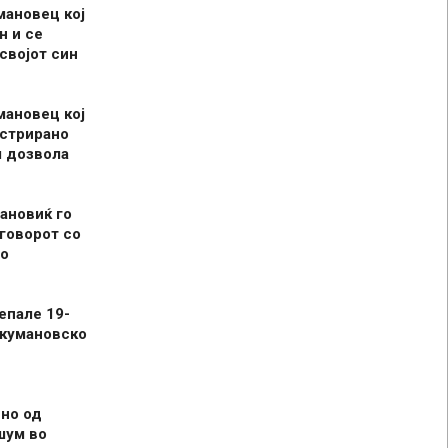
мановец кој
н и се
 својот син
мановец кој
истрирано
л дозвола
ановиќ го
говорот со
о
епале 19-
 кумановско
но од
шум во