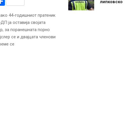
r
am
r
mail
Share
липковско
како 44-годишниот пратеник
ДП ја оставија својата
р, за поранешната порно
јслер се и двајцата членови
реме се