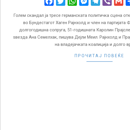
Facebook
Twitter
WhatsApp
Messenge
Telegr
Vibe
G
Голем скандал ја тресе германската политичка сцена от
во Бундестагот Хаген Рајнхолд и член на партијата Ф
долгогодишна сопруга, 51-годишната Каролин Прајсле
ѕвезда Ана Семелхак, пишува Дејли Меил. Рајнхолд и Пра
на владејачката коалиција и долго в
ПРОЧИТАЈ ПОВЕЌЕ