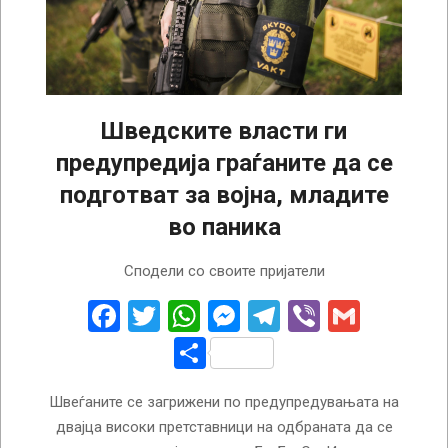
Шведските власти ги
предупредија граѓаните да се
подготват за војна, младите
во паника
2024-
Сподели со своите пријатели
01-
11
Facebook
Twitter
WhatsApp
Messenger
Telegram
Viber
Gmail
Share
Швеѓаните се загрижени по предупредувањата на
двајца високи претставници на одбраната да се