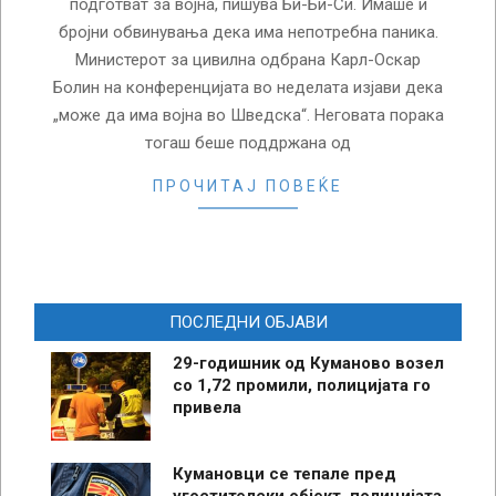
подготват за војна, пишува Би-Би-Си. Имаше и
бројни обвинувања дека има непотребна паника.
Министерот за цивилна одбрана Карл-Оскар
Болин на конференцијата во неделата изјави дека
„може да има војна во Шведска“. Неговата порака
тогаш беше поддржана од
ПРОЧИТАЈ ПОВЕЌЕ
ПОСЛЕДНИ ОБЈАВИ
29-годишник од Куманово возел
со 1,72 промили, полицијата го
привела
Кумановци се тепале пред
угостителски објект, полицијата