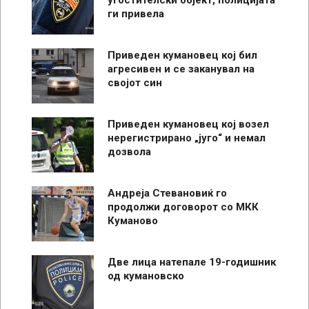
ги привела
Приведен кумановец кој бил
агресивен и се заканувал на
својот син
Приведен кумановец кој возел
нерегистрирано „југо“ и немал
дозвола
Андреја Стевановиќ го
продолжи договорот со МКК
Куманово
Две лица натепале 19-годишник
од кумановско