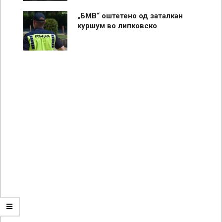
„БМВ“ оштетено од заталкан
куршум во липковско