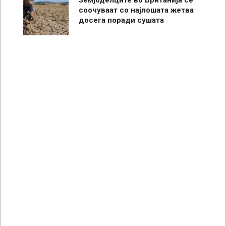
соочуваат со најлошата жетва
досега поради сушата