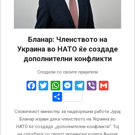
Бланар: Членството на
Украина во НАТО ќе создаде
дополнителни конфликти
2024-
Сподели со своите пријатели
09-
19
Facebook
Twitter
WhatsApp
Messenger
Telegram
Viber
Gmail
Share
Словачкиот министер за надворешни работи Јурај
Бланар изјави дека членството на Украина во
НАТО ќе создаде „дополнителни конфликти“. Тој
на средбата со својот украински колега Андриј