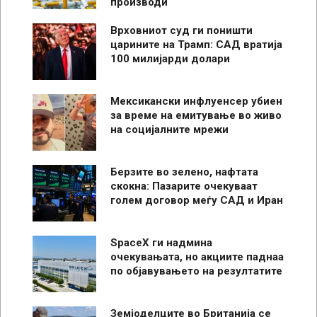
производи
Врховниот суд ги поништи
царините на Трамп: САД вратија
100 милијарди долари
Мексикански инфлуенсер убиен
за време на емитување во живо
на социјалните мрежи
Берзите во зелено, нафтата
скокна: Пазарите очекуваат
голем договор меѓу САД и Иран
SpaceX ги надмина
очекувањата, но акциите паднаа
по објавувањето на резултатите
Земјоделците во Британија се