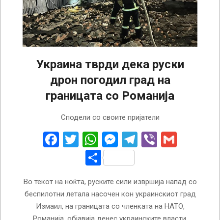
Украина тврди дека руски
дрон погодил град на
границата со Романија
2025-
Сподели со своите пријатели
05-
30
Facebook
Twitter
WhatsApp
Messenger
Telegram
Viber
Gmail
Share
Во текот на ноќта, руските сили извршија напад со
беспилотни летала насочен кон украинскиот град
Измаил, на границата со членката на НАТО,
Романија, објавија денес украинските власти.