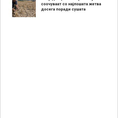
соочуваат со најлошата жетва
досега поради сушата