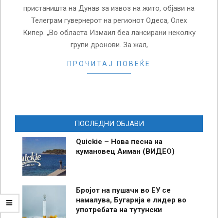
пристаништа на Дунав за извоз на жито, објави на
Телеграм гувернерот на регионот Одеса, Олех
Кипер. „Во областа Измаил беа лансирани неколку
групи дронови. За жал,
ПРОЧИТАЈ ПОВЕЌЕ
ПОСЛЕДНИ ОБЈАВИ
Quickie – Нова песна на
кумановец Аиман (ВИДЕО)
Бројот на пушачи во ЕУ се
намалува, Бугарија е лидер во
употребата на тутунски