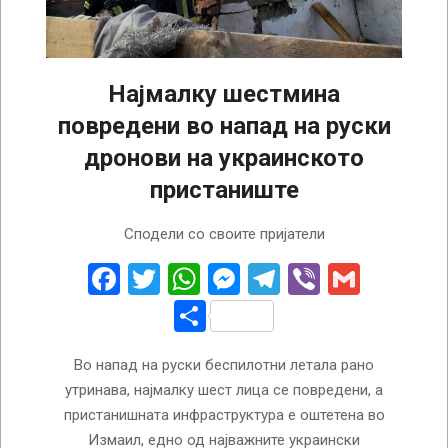
Најмалку шестмина
повредени во напад на руски
дронови на украинското
пристаниште
2023-
Сподели со своите пријатели
09-
13
Facebook
Twitter
WhatsApp
Messenger
Telegram
Viber
Gmail
Share
Во напад на руски беспилотни летала рано
утринава, најмалку шест лица се повредени, а
пристанишната инфраструктура е оштетена во
Измаил, едно од најважните украински