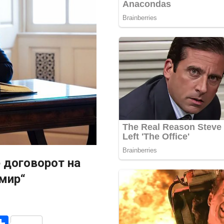
 договорот на
 мир“
r
am
r
mail
Share