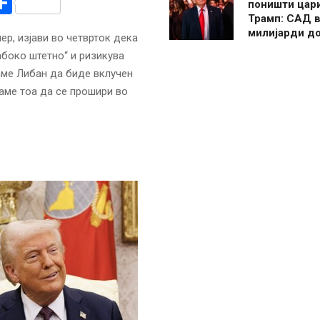
r
am
r
mail
Share
поништи цар
Трамп: САД в
милијарди д
р, изјави во четврток дека
боко штетно“ и ризикува
аме Либан да биде вклучен
акаме тоа да се прошири во