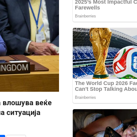
а влошува веќе
а ситуација