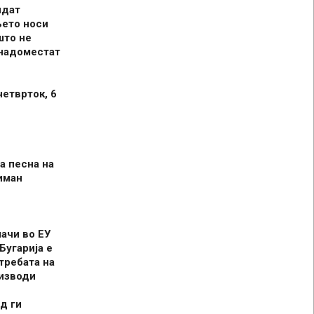
идат
њето носи
што не
 надоместат
четврток, 6
а песна на
иман
шачи во ЕУ
Бугарија е
требата на
оизводи
д ги