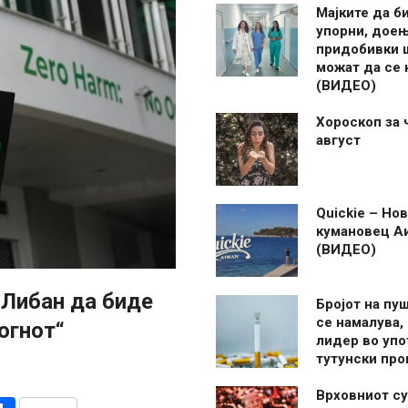
Мајките да б
упорни, дое
придобивки 
можат да се
(ВИДЕО)
Хороскоп за 
август
Quickie – Нов
кумановец А
(ВИДЕО)
 Либан да биде
Бројот на пу
се намалува, 
огнот“
лидер во упо
тутунски пр
Врховниот су