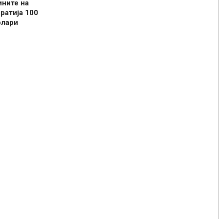
ините на
ратија 100
олари