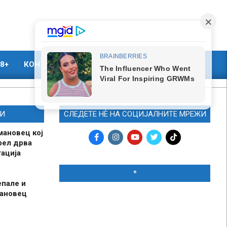
8+
КОНТАКТ
МАРКЕТИНГ
И
СЛЕДЕТЕ НЀ НА СОЦИЈАЛНИТЕ МРЕЖИ
мановец кој
рел дрва
ација
*
епале и
мановец