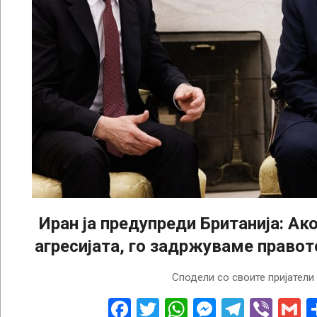
Иран ја предупреди Британија: Ак
агресијата, го задржуваме право
2026-
Сподели со своите пријатели
03-
20
Facebook
Twitter
WhatsApp
Messenge
Telegr
Vibe
G