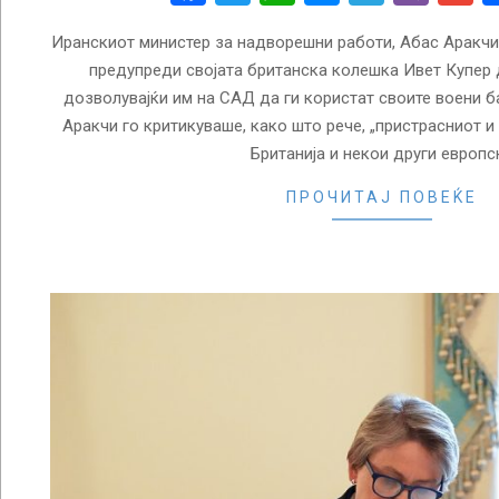
Иранскиот министер за надворешни работи, Абас Аракчи,
предупреди својата британска колешка Ивет Купер 
дозволувајќи им на САД да ги користат своите воени ба
Аракчи го критикуваше, како што рече, „пристрасниот и
Британија и некои други европс
ПРОЧИТАЈ ПОВЕЌЕ