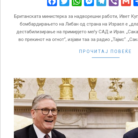
Facebook
Twitter
WhatsApp
Messenge
Telegr
Vibe
G
Британската министерка за надворешни работи, Ивет Купе
бомбардирањето на Либан од страна на Израел е „дла
дестабилизирање на примирјето меѓу САД и Иран. „Сак
во прекинот на огнот“, изјави таа за радио „Тајмс“. „С
ПРОЧИТАЈ ПОВЕЌЕ