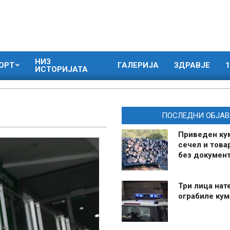
НИЗ
ОРТ
ГАЛЕРИЈА
ЗДРАВЈЕ
1
ИСТОРИЈАТА
ПОСЛЕДНИ ОБЈАВ
Приведен ку
сечел и това
без документ
Три лица нат
ограбиле ку