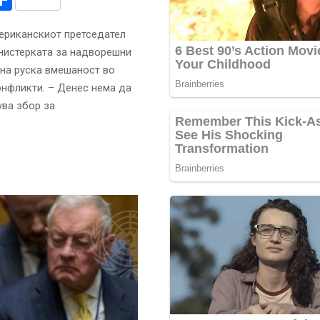
мериканскиот претседател
инистерката за надворешни
жна руска вмешаност во
онфликти. – Денес нема да
ува збор за