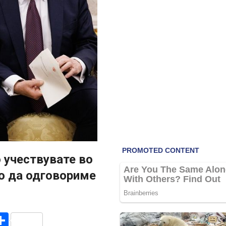
о учествувате во
то да одговориме
r
am
r
mail
Share