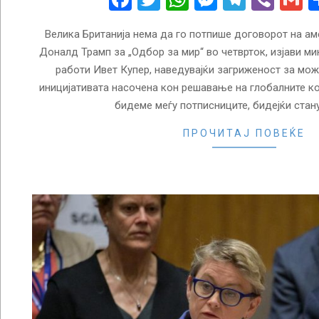
Велика Британија нема да го потпише договорот на а
Доналд Трамп за „Одбор за мир“ во четврток, изјави м
работи Ивет Купер, наведувајќи загриженост за мо
иницијативата насочена кон решавање на глобалните к
бидеме меѓу потписниците, бидејќи стан
ПРОЧИТАЈ ПОВЕЌЕ