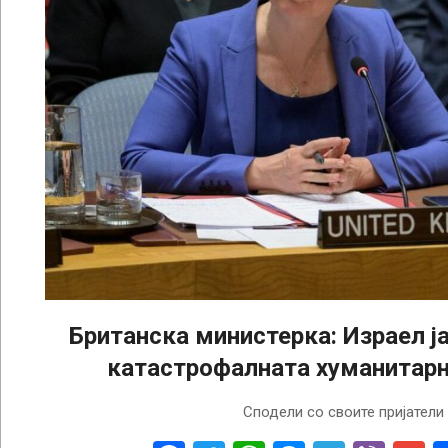
Британска министерка: Израел ј
катастрофалната хуманитарн
2025-
Сподели со своите пријатели
09-
24