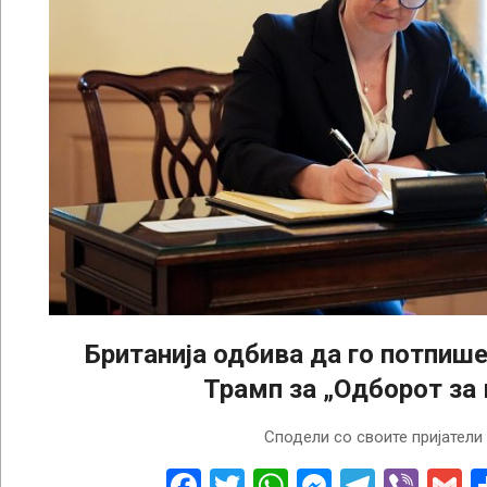
Британија одбива да го потпише
Трамп за „Одборот за
2026-
Сподели со своите пријатели
01-
22
Facebook
Twitter
WhatsApp
Messenge
Telegr
Vibe
G