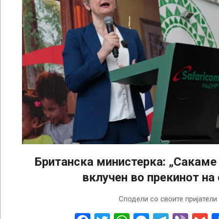
Британска министерка: „Сакаме
вклучен во прекинот на 
2026-
Сподели со своите пријатели
04-
09