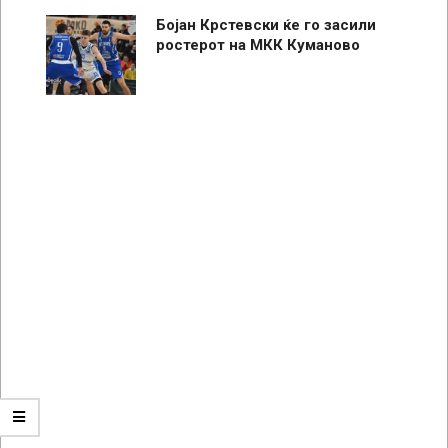
Бојан Крстевски ќе го засили
ростерот на МКК Куманово