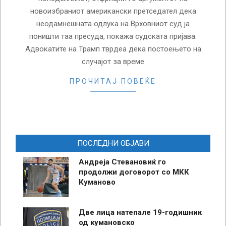
новоизбраниот американски претседател дека
неодамнешната одлука на Врховниот суд ја
поништи таа пресуда, покажа судската пријава.
Адвокатите на Трамп тврдеа дека постоењето на
случајот за време
ПРОЧИТАЈ ПОВЕЌЕ
ПОСЛЕДНИ ОБЈАВИ
Андреја Стевановиќ го
продолжи договорот со МКК
Куманово
Две лица натепале 19-годишник
од кумановско