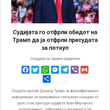
Судијата го отфрли обидот на
Трамп да ја отфрли пресудата
за поткуп
2024-
Сподели со своите пријатели
12-
17
Facebook
Twitter
WhatsApp
Messenger
Telegram
Viber
Gmail
Share
Осудата против Доналд Трамп за фалсификување
информации за прикривање сексуален скандал сè
уште стои, пресуди судијата Хуан Мерчан во
понеделникот, отфрлајќи го аргументот на