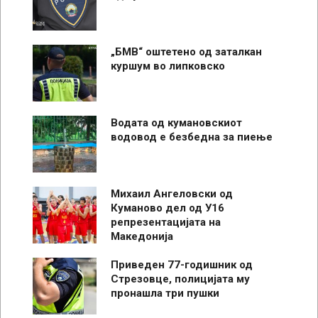
„БМВ“ оштетено од заталкан
куршум во липковско
Водата од кумановскиот
водовод е безбедна за пиење
Михаил Ангеловски од
Куманово дел од У16
репрезентацијата на
Македонија
Приведен 77-годишник од
Стрезовце, полицијата му
пронашла три пушки