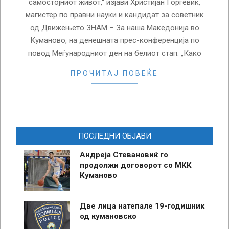
самостојниот живот,“ изјави Христијан Ѓорѓевиќ,
магистер по правни науки и кандидат за советник
од Движењето ЗНАМ – За наша Македонија во
Куманово, на денешната прес-конференција по
повод Меѓународниот ден на белиот стап. „Како
ПРОЧИТАЈ ПОВЕЌЕ
ПОСЛЕДНИ ОБЈАВИ
Андреја Стевановиќ го
продолжи договорот со МКК
Куманово
Две лица натепале 19-годишник
од кумановско