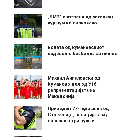
„БМВ“ оштетено од заталкан
куршум во липковско
Водата од кумановскиот
водовод е безбедна за пиење
Михаил Ангеловски од
Куманово дел од У16
репрезентацијата на
Македонија
Приведен 77-годишник од
Стрезовце, полицијата му
пронашла три пушки