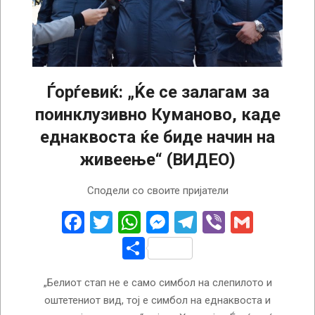
Ѓорѓевиќ: „Ќе се залагам за
поинклузивно Куманово, каде
еднаквоста ќе биде начин на
живеење“ (ВИДЕО)
2025-
Сподели со своите пријатели
10-
15
Facebook
Twitter
WhatsApp
Messenger
Telegram
Viber
Gmail
Share
„Белиот стап не е само симбол на слепилото и
оштетениот вид, тој е симбол на еднаквоста и