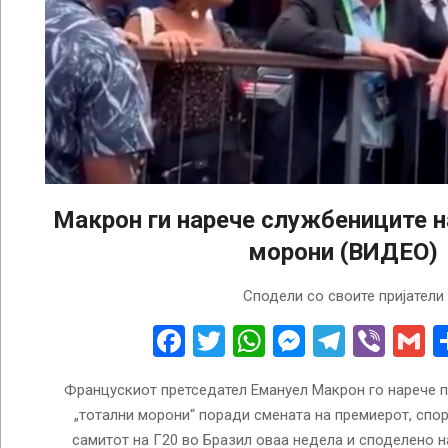
Макрон ги нарече службениците н
морони (ВИДЕО)
2024-
Сподели со своите пријатели
11-
22
Facebook
Twitter
WhatsApp
Messenge
Telegr
Vibe
G
Францускиот претседател Емануел Макрон го нарече п
„тотални морони“ поради смената на премиерот, спо
самитот на Г20 во Бразил оваа недела и споделено н