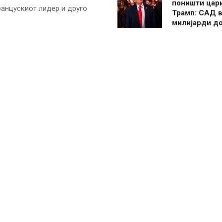
поништи цар
ранцускиот лидер и друго
Трамп: САД в
милијарди д