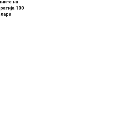
ините на
ратија 100
олари