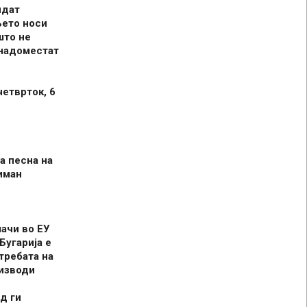
идат
њето носи
што не
 надоместат
четврток, 6
а песна на
иман
шачи во ЕУ
Бугарија е
требата на
оизводи
д ги