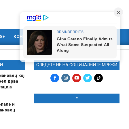
8+
КОНТАКТ
МАРКЕТИНГ
И
СЛЕДЕТЕ НЀ НА СОЦИЈАЛНИТЕ МРЕЖИ
мановец кој
рел дрва
ација
*
епале и
мановец