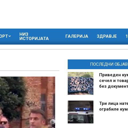
НИЗ
ОРТ
ГАЛЕРИЈА
ЗДРАВЈЕ
1
ИСТОРИЈАТА
ПОСЛЕДНИ ОБЈАВ
Приведен ку
сечел и това
без документ
Три лица нат
ограбиле ку