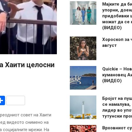
Мајките да б
упорни, дое
придобивки 
можат да се
(ВИДЕО)
Хороскоп за 
август
а Хаити целосни
Quickie – Нов
кумановец А
(ВИДЕО)
r
am
r
mail
Share
Бројот на пу
се намалува, 
лидер во упо
реодниот совет на Хаити
тутунски пр
ред видеото снимено на
Врховниот су
а социјалните мрежи. На