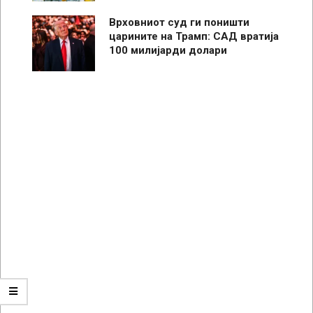
Врховниот суд ги поништи
царините на Трамп: САД вратија
100 милијарди долари