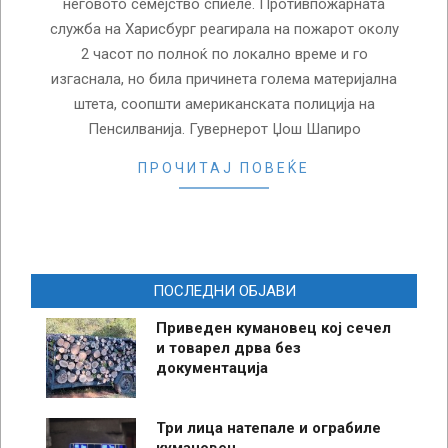
неговото семејство спиеле. Противпожарната
служба на Харисбург реагирала на пожарот околу
2 часот по полноќ по локално време и го
изгаснала, но била причинета голема материјална
штета, соопшти американската полиција на
Пенсилванија. Гувернерот Џош Шапиро
ПРОЧИТАЈ ПОВЕЌЕ
ПОСЛЕДНИ ОБЈАВИ
Приведен кумановец кој сечел
и товарел дрва без
документација
Три лица натепале и ограбиле
кумановец