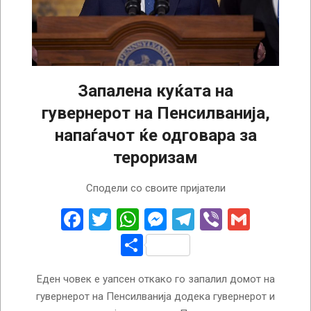
Запалена куќата на
гувернерот на Пенсилванија,
напаѓачот ќе одговара за
тероризам
2025-
Сподели со своите пријатели
04-
14
Facebook
Twitter
WhatsApp
Messenger
Telegram
Viber
Gmail
Share
Еден човек е уапсен откако го запалил домот на
гувернерот на Пенсилванија додека гувернерот и