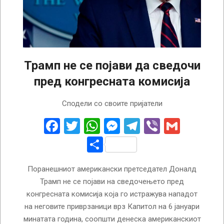
Трамп не се појави да сведочи
пред конгресната комисија
2022-
Сподели со своите пријатели
11-
15
Facebook
Twitter
WhatsApp
Messenger
Telegram
Viber
Gmail
Share
Поранешниот американски претседател Доналд
Трамп не се појави на сведочењето пред
конгресната комисија која го истражува нападот
на неговите приврзаници врз Капитол на 6 јануари
минатата година, соопшти денеска американскиот