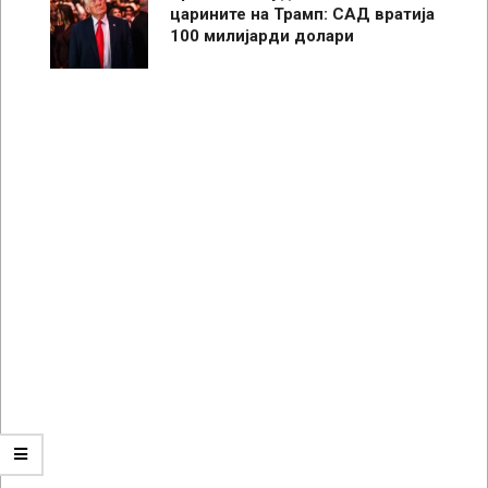
царините на Трамп: САД вратија
100 милијарди долари