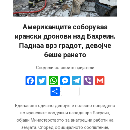
Американците соборуваа
ирански дронови над Бахреин.
Паднаа врз градот, девојче
беше рането
2026-
Сподели со своите пријатели
06-
11
Facebook
Twitter
WhatsApp
Messenger
Telegram
Viber
Gmail
Share
Единаесетгодишно девојче е полесно повредено
во иранските воздушни напади врз Бахреин,
објави Министерството за внатрешни работи на
земјата. Според официјалното соопштение,