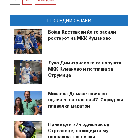
pagination
ПОСЛЕДНИ ОБЈАВИ
Бојан Крстевски ќе го засили
ростерот на МКК Куманово
Лука Димитриевски го напушти
МКК Куманово и потпиша за
Струмица
Михаела Домазетовиќ со
одличен настап на 47. Охридски
пливачки маратон
Приведен 77-годишник од
Стрезовце, полицијата му
пронашла три пушки