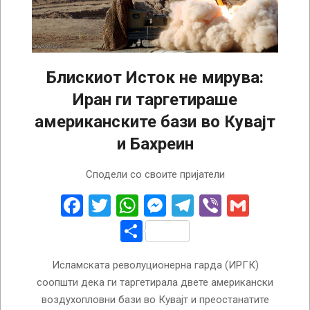
Блискиот Исток не мирува:
Иран ги таргетираше
американските бази во Кувајт
и Бахреин
2026-
Сподели со своите пријатели
06-
06
Facebook
Twitter
WhatsApp
Messenger
Telegram
Viber
Gmail
Share
Исламската револуционерна гарда (ИРГК)
соопшти дека ги таргетирала двете американски
воздухопловни бази во Кувајт и преостанатите