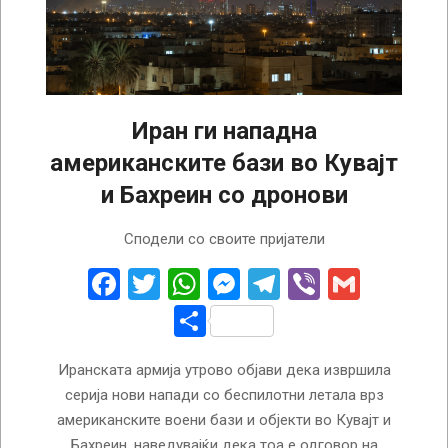
Иран ги нападна
американските бази во Кувајт
и Бахреин со дронови
2026-
Сподели со своите пријатели
07-
16
Facebook
Twitter
WhatsApp
Messenger
Telegram
Viber
Gmail
Share
Иранската армија утрово објави дека извршила
серија нови напади со беспилотни летала врз
американските воени бази и објекти во Кувајт и
Бахреин, наведувајќи дека тоа е одговор на