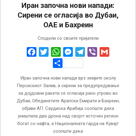
Иран започна нови напади:
Сирени се огласија во Дубаи,
ОАЕ и Бахреин
2026-
Сподели со своите пријатели
03-
10
Facebook
Twitter
WhatsApp
Messenger
Telegram
Viber
Gmail
Share
Иран започна нови напади врз земјите околу
Персискиот Залив, а сирени за предупредување
за дојдовни ракети се огласија рано утрово во
Дубаи, Обединетите Арапски Емирати и Бахреин,
објави АП. Саудиска Арабија соопшти дека
уништила два дрона над својот источен регион
богат со нафта, а Националната гарда на Кувајт
соопшти дека