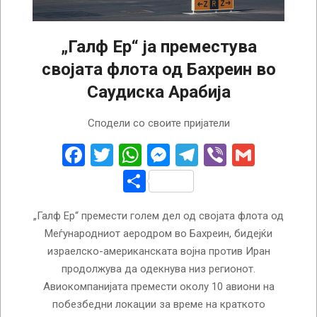
„Галф Ер“ ја преместува
својата флота од Бахреин во
Саудиска Арабија
2026-
Сподели со своите пријатели
03-
11
Facebook
Twitter
WhatsApp
Messenger
Telegram
Viber
Gmail
Share
„Галф Ер“ премести голем дел од својата флота од
Меѓународниот аеродром во Бахреин, бидејќи
израелско-американската војна против Иран
продолжува да одекнува низ регионот.
Авиокомпанијата премести околу 10 авиони на
побезбедни локации за време на краткото