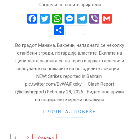
Сподели со своите пријатели
02-
28
Facebook
Twitter
WhatsApp
Messenger
Telegram
Viber
Gmail
Share
Во градот Манама, Бахреин, нападнати се неколку
станбени згради, потврдија властите. Екипите на
Цивилната заштита се на терен и вршат гаснење и
спасување на пожарите на погодените локации.
NEW: Strikes reported in Bahrain.
pic.twitter.com/BvWAjPxeky — Clash Report
(@clashreport) February 28, 2026 Видео кое кружи
на социјалните мрежи покажува
ПРОЧИТАЈ ПОВЕЌЕ
Posts
1
2
Следно