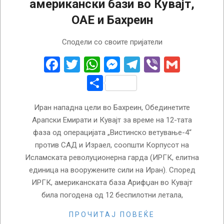
американски бази во Кувајт,
ОАЕ и Бахреин
2026-
Сподели со своите пријатели
03-
02
Facebook
Twitter
WhatsApp
Messenger
Telegram
Viber
Gmail
Share
Иран нападна цели во Бахреин, Обединетите
Арапски Емирати и Кувајт за време на 12-тата
фаза од операцијата „Вистинско ветување-4“
против САД и Израел, соопшти Корпусот на
Исламската револуционерна гарда (ИРГК, елитна
единица на вооружените сили на Иран). Според
ИРГК, американската база Арифџан во Кувајт
била погодена од 12 беспилотни летала,
ПРОЧИТАЈ ПОВЕЌЕ