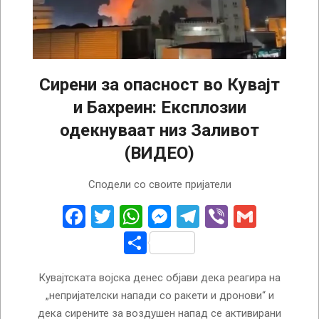
Сирени за опасност во Кувајт
и Бахреин: Експлозии
одекнуваат низ Заливот
(ВИДЕО)
2026-
Сподели со своите пријатели
07-
08
Facebook
Twitter
WhatsApp
Messenger
Telegram
Viber
Gmail
Share
Кувајтската војска денес објави дека реагира на
„непријателски напади со ракети и дронови“ и
дека сирените за воздушен напад се активирани