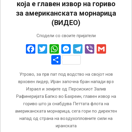
која е главен извор на гориво
за американската морнарица
(ВИДЕО)
2026-
Сподели со своите пријатели
03-
09
Facebook
Twitter
WhatsApp
Messenger
Telegram
Viber
Gmail
Share
Утрово, за прв пат под водство на својот нов
врховен лидер, Иран започна бран напади врз
Израел и земјите од Персискиот Залив
Рафинеријата Бапко во Бахреин, главен извор на
гориво што ја снабдува Петтата флота на
американската морнарица, сега гори по директен
напад од страна на воздухопловните сили на
иранската