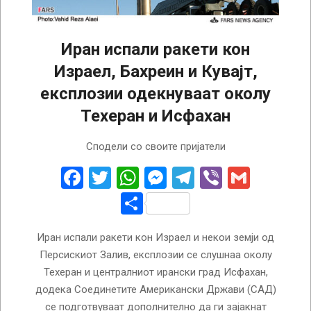
Иран испали ракети кон
Израел, Бахреин и Кувајт,
експлозии одекнуваат околу
Техеран и Исфахан
2026-
Сподели со своите пријатели
04-
03
Facebook
Twitter
WhatsApp
Messenger
Telegram
Viber
Gmail
Share
Иран испали ракети кон Израел и некои земји од
Персискиот Залив, експлозии се слушнаа околу
Техеран и централниот ирански град Исфахан,
додека Соединетите Американски Држави (САД)
се подготвуваат дополнително да ги зајакнат