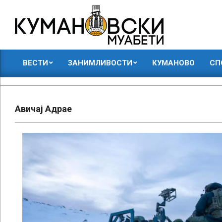
Skip
to
content
КУМАНОВСКИ
ВЕСТИ
ЗАНИМЛИВОСТИ
КУМАНОВО
СП
МУАБЕТИ
Primary
Navigation
Menu
Авичај Адрае