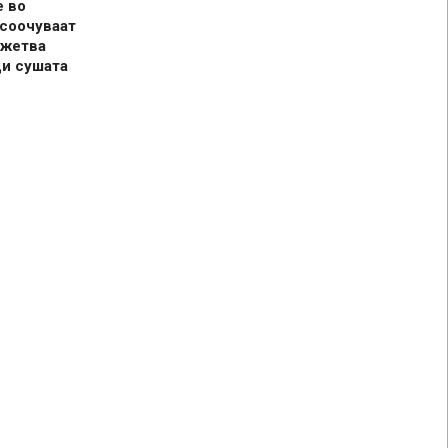
е во
 соочуваат
 жетва
ди сушата