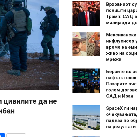
Врховниот су
поништи цар
Трамп: САД в
милијарди д
Мексикански
инфлуенсер 
време на ем
живо на соци
мрежи
Берзите во з
нафтата скок
Пазарите оче
голем догово
САД и Иран
и цивилите да не
SpaceX ги н
ибан
очекувањата,
паднаа по об
на резултати