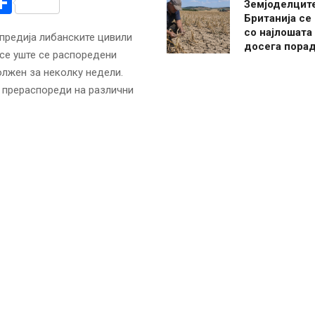
r
am
r
mail
Share
Земјоделцит
Британија се
со најлошата
предија либанските цивили
досега пора
 се уште се распоредени
олжен за неколку недели.
е прераспореди на различни