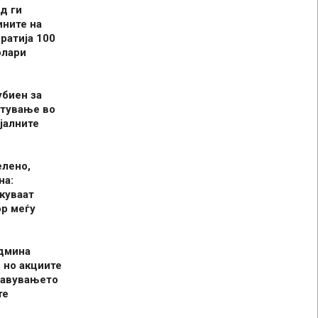
д ги
ините на
ратија 100
олари
убиен за
итување во
јалните
елено,
на:
куваат
р меѓу
админа
 но акциите
јавувањето
те