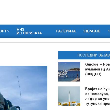
НИЗ
ОРТ
ГАЛЕРИЈА
ЗДРАВЈЕ
1
ИСТОРИЈАТА
ПОСЛЕДНИ ОБЈАВ
Quickie – Нов
кумановец А
(ВИДЕО)
Бројот на пу
се намалува, 
лидер во упо
тутунски пр