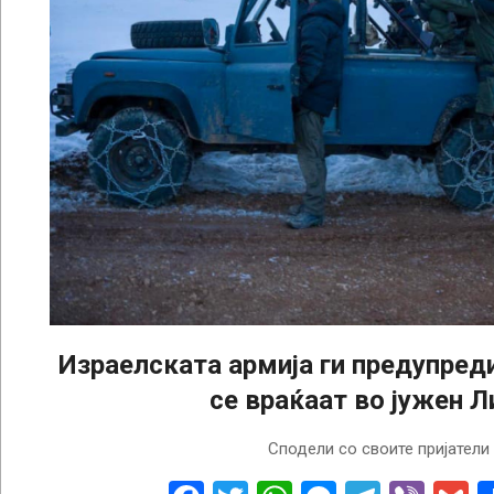
Израелската армија ги предупред
се враќаат во јужен Л
2025-
Сподели со своите пријатели
01-
28