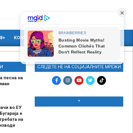
8+
КОНТАКТ
МАРКЕТИНГ
И
СЛЕДЕТЕ НЀ НА СОЦИЈАЛНИТЕ МРЕЖИ
а песна на
иман
*
шачи во ЕУ
Бугарија е
требата на
оизводи