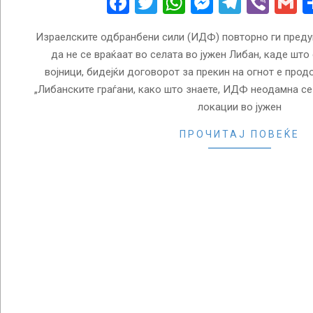
Facebook
Twitter
WhatsApp
Messenge
Telegr
Vibe
G
Израелските одбранбени сили (ИДФ) повторно ги преду
да не се враќаат во селата во јужен Либан, каде што
војници, бидејќи договорот за прекин на огнот е прод
„Либанските граѓани, како што знаете, ИДФ неодамна с
локации во јужен
ПРОЧИТАЈ ПОВЕЌЕ