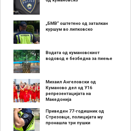
„БМВ“ оштетено од заталкан
куршум во липковско
Водата од кумановскиот
водовод е безбедна за пиење
Михаил Ангеловски од
Куманово дел од У16
репрезентацијата на
Македонија
Приведен 77-годишник од
Стрезовце, полицијата му
пронашла три пушки