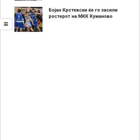
Бојан Крстевски ќе го засили
ростерот на МКК Куманово