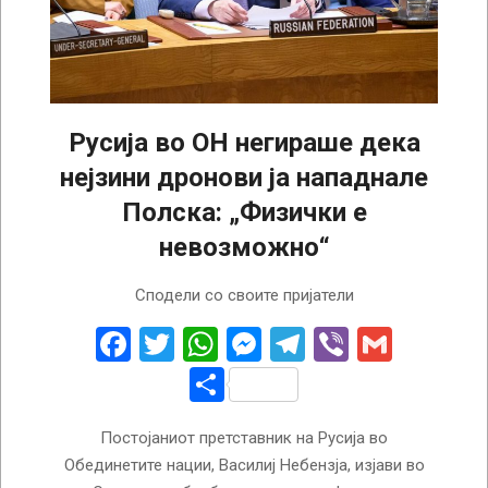
Русија во ОН негираше дека
нејзини дронови ја нападнале
Полска: „Физички е
невозможно“
2025-
Сподели со своите пријатели
09-
13
Facebook
Twitter
WhatsApp
Messenger
Telegram
Viber
Gmail
Share
Постојаниот претставник на Русија во
Обединетите нации, Василиј Небензја, изјави во