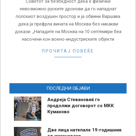
Советот за безбедност дека е физички
невозможно руските дронови да го нападнат
полскиот воздушен простор и ја обвини Варшава
дека ја префрла вината на Москва без никакви
докази. „Нападите на Москва на 10 септември беа
насочени кон воено-индустриските објекти
ПРОЧИТАЈ ПОВЕЌЕ
ПОСЛЕДНИ ОБЈАВИ
Андреја Стевановиќ го
продолжи договорот со МКК
Куманово
Две лица натепале 19-годишник
од кумановско