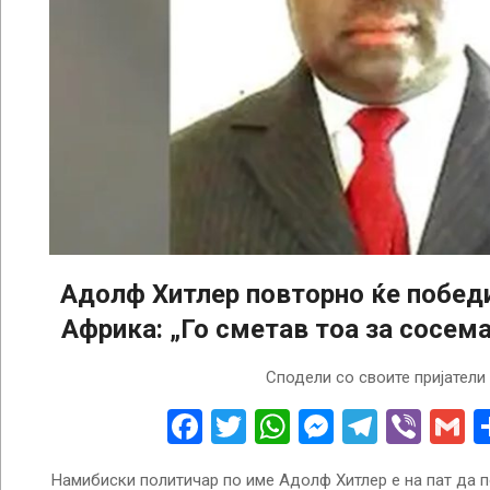
Адолф Хитлер повторно ќе победи
Африка: „Го сметав тоа за сосем
2025-
Сподели со своите пријатели
11-
25
Facebook
Twitter
WhatsApp
Messenge
Telegr
Vibe
G
Намибиски политичар по име Адолф Хитлер е на пат да 