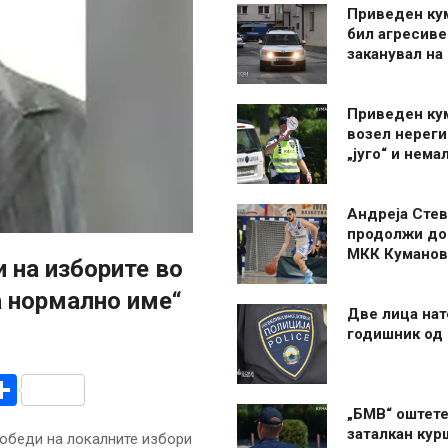
Приведен ку
бил агресиве
заканувал на
Приведен ку
возел нерег
„југо“ и нема
Андреја Стев
продолжи до
МКК Куманов
 на изборите во
а нормално име“
Две лица нат
годишник од
r
am
r
mail
Share
„БМВ“ оштете
заталкан кур
победи на локалните избори