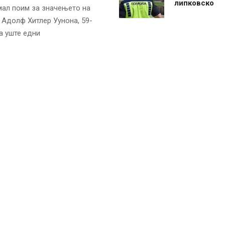
липковско
емал поим за значењето на
. Адолф Хитлер Уунона, 59-
а уште едни