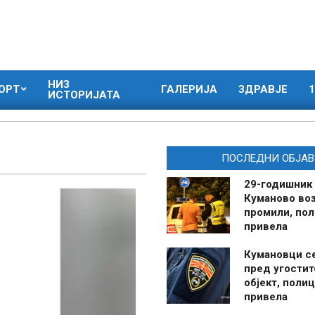
НИЗ
ОРТ
ГАЛЕРИЈА
ЗДРАВЈЕ
1
ИСТОРИЈАТА
ПОСЛЕДНИ ОБЈАВ
29-годишник
Куманово воз
промили, пол
привела
Кумановци с
пред угостит
објект, полиц
привела