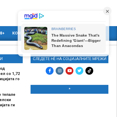
8+
КОНТАКТ
МАРКЕТИНГ
И
СЛЕДЕТЕ НЀ НА СОЦИЈАЛНИТЕ МРЕЖИ
 од
ел со 1,72
ицијата го
*
е тепале
елски
ијата ги