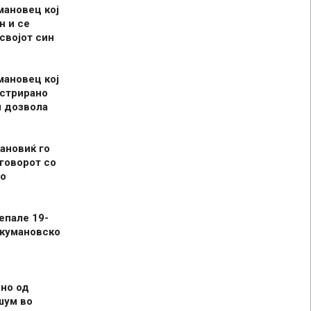
мановец кој
н и се
 својот син
мановец кој
истрирано
л дозвола
ановиќ го
говорот со
о
епале 19-
 кумановско
но од
шум во