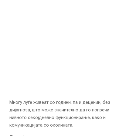
Многу луѓе живеат со години, па и децении, без
дијагноза, што може значително да го попречи
нивното секојдневно функционирање, како и
комуникацијата со околината.