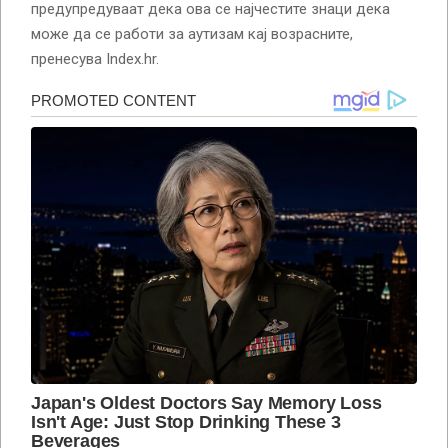
предупредуваат дека ова се најчестите знаци дека
може да се работи за аутизам кај возрасните,
пренесува Index.hr.