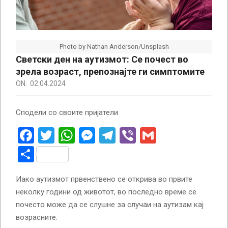
Photo by Nathan Anderson/Unsplash
Светски ден на аутизмот: Се почест во
зрела возраст, препознајте ги симптомите
ON:
02.04.2024
Сподели со своите пријатели
Facebook
Twitter
WhatsApp
Messenger
Telegram
Viber
Gmail
Share
Иако аутизмот првенствено се открива во првите
неколку години од животот, во последно време се
почесто може да се слушне за случаи на аутизам кај
возрасните.