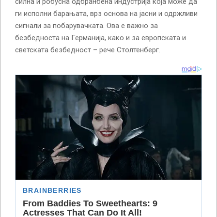
силна и робусна одбранбена индустрија која може да
ги исполни барањата, врз основа на јасни и одржливи
сигнали за побарувачката. Ова е важно за
безбедноста на Германија, како и за европската и
светската безбедност – рече Столтенберг.