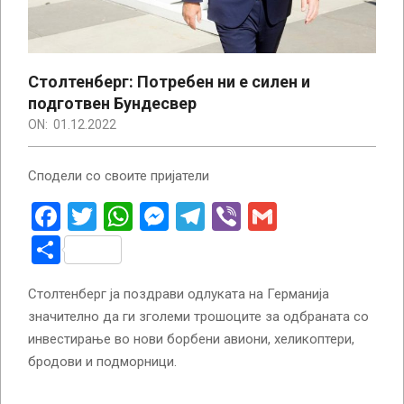
Столтенберг: Потребен ни е силен и
подготвен Бундесвер
ON:
01.12.2022
Сподели со своите пријатели
Facebook
Twitter
WhatsApp
Messenger
Telegram
Viber
Gmail
Share
Столтенберг ја поздрави одлуката на Германија
значително да ги зголеми трошоците за одбраната со
инвестирање во нови борбени авиони, хеликоптери,
бродови и подморници.