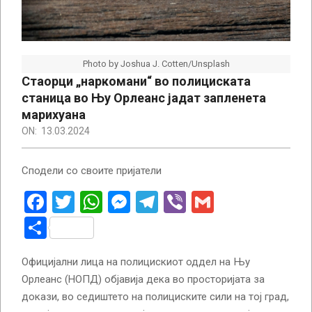
Photo by Joshua J. Cotten/Unsplash
Стаорци „наркомани“ во полициската
станица во Њу Орлеанс јадат запленета
марихуана
ON:
13.03.2024
Сподели со своите пријатели
Facebook
Twitter
WhatsApp
Messenger
Telegram
Viber
Gmail
Share
Официјални лица на полицискиот оддел на Њу
Орлеанс (НОПД) објавија дека во просторијата за
докази, во седиштето на полициските сили на тој град,