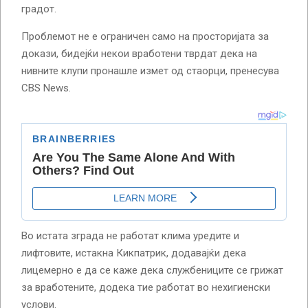
градот.
Проблемот не е ограничен само на просторијата за
докази, бидејќи некои вработени тврдат дека на
нивните клупи пронашле измет од стаорци, пренесува
CBS News.
Во истата зграда не работат клима уредите и
лифтовите, истакна Кикпатрик, додавајќи дека
лицемерно е да се каже дека службениците се грижат
за вработените, додека тие работат во нехигиенски
услови.