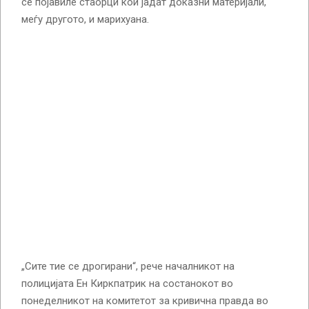
се појавиле стаорци кои јадат доказни материјали,
меѓу другото, и марихуана.
„Сите тие се дрогирани“, рече началникот на
полицијата Ен Киркпатрик на состанокот во
понеделникот на комитетот за кривична правда во