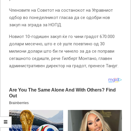
Членовите на Советот на состанокот на Управниот
одбор во понеделникот гласаа да се одобри нов
закуп на зграда за НОПД.
Новиот 10-годишен закуп ќе го чини градот 670.000
долари месечно, што е сè уште поевтино од 30
милиони долари што би ги чинело за да се поправи
сегашното седиште, рече Гилберт Монтано, главен
административен директор на градот, пренесе Танјуг.