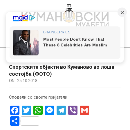
Skip
to
content
КУМАНОВСКИ
МУАБЕТИ
Primary
Navigation
Menu
Спортските објекти во Куманово во лоша
состојба (ФОТО)
ON:
25.10.2018
Сподели со своите пријатели
Facebook
Twitter
WhatsApp
Messenger
Telegram
Viber
Gmail
Share