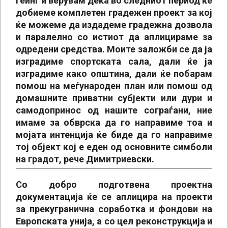
Геинг и верувам дека во следниот период ќе
добиеме комплетен градежен проект за кој
ќе можеме да издадеме градежна дозвола
и паралелно со истиот да аплицираме за
одредени средства. Моите заложби се да ја
изградиме спортската сала, дали ќе ја
изградиме како општина, дали ќе побарам
помош на меѓународен план или помош од
домашните приватни субјекти или дури и
самодопринос од нашите сограѓани, ние
имаме за обврска да го направиме тоа и
мојата интенција ќе биде да го направиме
тој објект кој е еден од основните симболи
на градот, рече Димитриевски.
Со добро подготвена проектна
документација ќе се аплицира на проекти
за прекугранична соработка и фондови на
Европската унија, а со цел реконструкција и