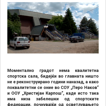
Моментално градот нема квалитетна
спортска сала, бидејќи во главната ништо
не е реконструирано години наназад, а како
поквалитетни се оние во СОУ „Перо Наков“
и ООУ „Христијан Карпош“, каде исто така
има низа забелешки од спортските
федерации, почнувајќи од осветлувањето