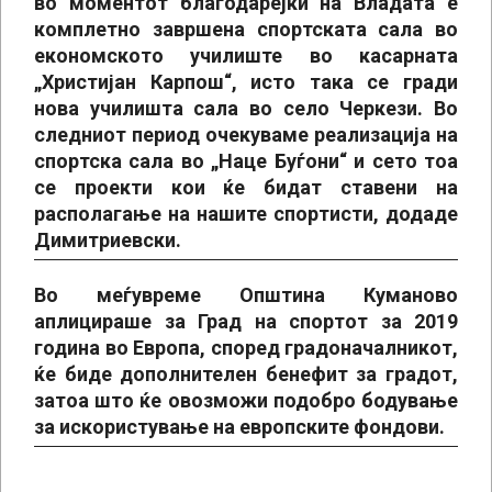
во моментот благодарејќи на Владата е
комплетно завршена спортската сала во
економското училиште во касарната
„Христијан Карпош“, исто така се гради
нова училишта сала во село Черкези. Во
следниот период очекуваме реализација на
спортска сала во „Наце Буѓони“ и сето тоа
се проекти кои ќе бидат ставени на
располагање на нашите спортисти, додаде
Димитриевски.
Во меѓувреме Општина Куманово
аплицираше за Град на спортот за 2019
година во Европа, според градоначалникот,
ќе биде дополнителен бенефит за градот,
затоа што ќе овозможи подобро бодување
за искористување на европските фондови.