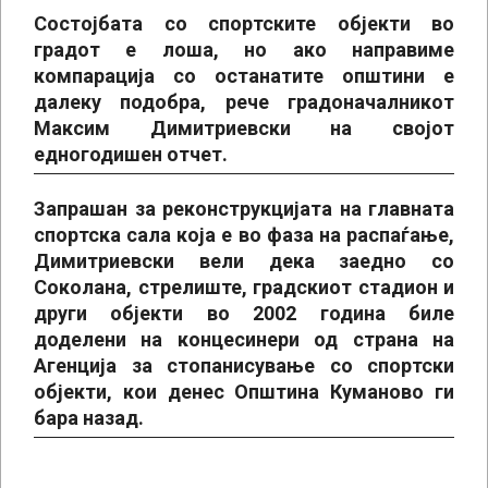
Состојбата со спортските објекти во
градот е лоша, но ако направиме
компарација со останатите општини е
далеку подобра, рече градоначалникот
Максим Димитриевски на својот
едногодишен отчет.
Запрашан за реконструкцијата на главната
спортска сала која е во фаза на распаѓање,
Димитриевски вели дека заедно со
Соколана, стрелиште, градскиот стадион и
други објекти во 2002 година биле
доделени на концесинери од страна на
Агенција за стопанисување со спортски
објекти, кои денес Општина Куманово ги
бара назад.