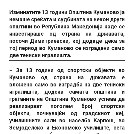
Изминатите 13 години Општина Куманово ја
немаше среќата и судбината на некои други
општини во Република Македонија каде се
инвестираше од страна на државата,
посочи Димитриевски, кој додаде дека за
тој период во Куманово се изградени само
две тениски игралишта.
– За 13 години од спортски објекти во
Куманово од страна на државата е
вложено само во изградба на две тениски
игралишта, додека самата општина и
граѓаните на Општина Куманово успеаа да
реализираат поголем број спортски
објекти, почнувајќи од градскиот кеј,
училишните сали во населба Карпош, во
Земјоделско и Економско училиште, сега