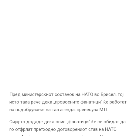
Пред министерскиот состанок на НАТО во Брисел, тој
исто така рече дека „провоените фанатици“ ќе работат
на подобрување на таа агенда, пренесува MTI.
Сијарто додаде дека овие „фанатици“ ќе се обидат да
го отфрлат претходно договорениот став на НАТО