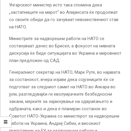
Унгарскиот министер исто така спомена дека
„застапниците на мирот“ во Алијансата ќе продолжат
со своите обиди да го зачуваат невоинствениот став
на НАТО.
Министрите за надворешни работи на НАТО се
состануваат денес во Брисел, а фокусот на нивната
дискусија ќе биде ситуацијата во Украина и мировниот
план предложен од САД.
Генералниот секретар на НАТО, Марк Руте, во најавата
за состанокот, вчера изјави дека сојузниците ќе се
подготват за следниот самит на НАТО во Анкара во
јули, разгледувајќи ги еволуирачките безбедносни
закани, мерките за зајакнување на одвраќањето и
одбраната, како и дека е планиран состанок во
Советот НАТО-Украина со министерот за надворешни
работи на Украина, Андриј Сибих, и високиот
претставник на ЕУ за надворешни работи и