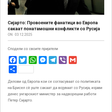
Сијарто: Провоените фанатици во Европа
сакаат понатамошни конфликти со Русија
ON:
03.12.2025
Сподели со своите пријатели
Facebook
Twitter
WhatsApp
Messenger
Telegram
Viber
Gmail
Share
Делови од Европа кои се согласуваат со политиката
на Брисел сè уште сакаат да војуваат со Русија, изјави
денес унгарскиот министер за надворешни работи
Петер Сијарто.