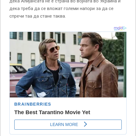
дека Алијансата не е страна во војната во Украина и
дека треба да се вложат големи напори за да се
спречи таа да стане таква.