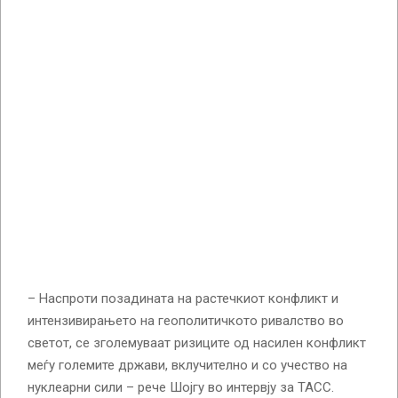
– Наспроти позадината на растечкиот конфликт и
интензивирањето на геополитичкото ривалство во
светот, се зголемуваат ризиците од насилен конфликт
меѓу големите држави, вклучително и со учество на
нуклеарни сили – рече Шојгу во интервју за ТАСС.