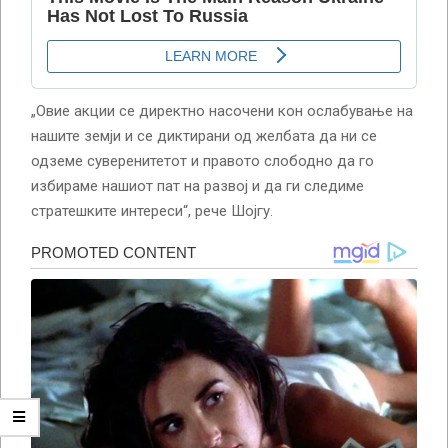
„Овие акции се директно насочени кон ослабување на
нашите земји и се диктирани од желбата да ни се
одземе суверенитетот и правото слободно да го
избираме нашиот пат на развој и да ги следиме
стратешките интереси“, рече Шојгу.