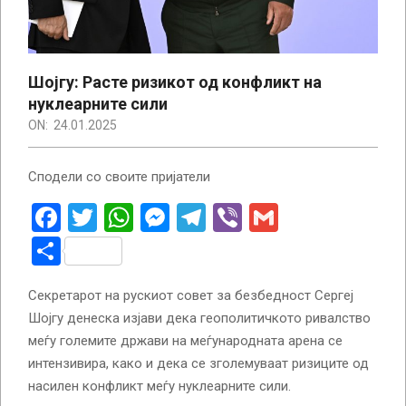
Шојгу: Расте ризикот од конфликт на
нуклеарните сили
ON:
24.01.2025
Сподели со своите пријатели
Facebook
Twitter
WhatsApp
Messenger
Telegram
Viber
Gmail
Share
Секретарот на рускиот совет за безбедност Сергеј
Шојгу денеска изјави дека геополитичкото ривалство
меѓу големите држави на меѓународната арена се
интензивира, како и дека се зголемуваат ризиците од
насилен конфликт меѓу нуклеарните сили.