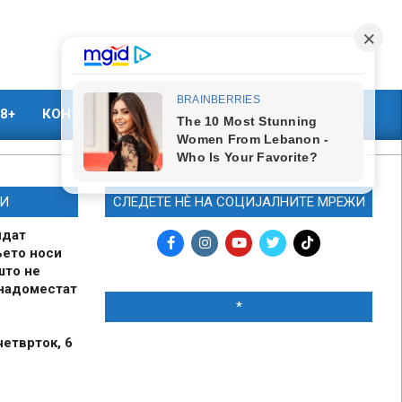
8+
КОНТАКТ
МАРКЕТИНГ
И
СЛЕДЕТЕ НЀ НА СОЦИЈАЛНИТЕ МРЕЖИ
идат
њето носи
што не
 надоместат
*
четврток, 6