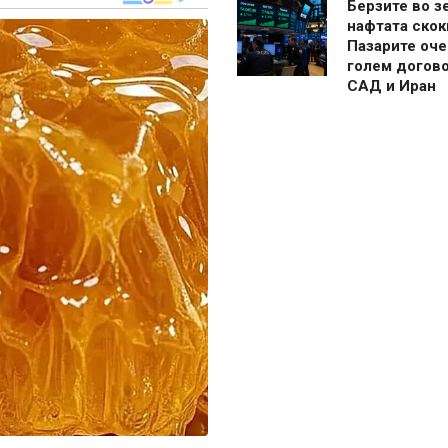
Берзите во з
нафтата скок
Пазарите оче
голем догово
САД и Иран