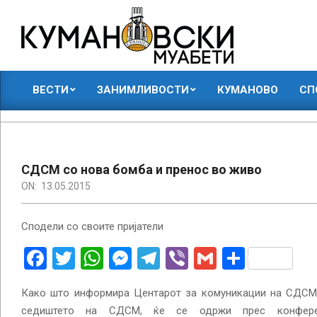
Skip
to
content
КУМАНОВСКИ
ВЕСТИ
ЗАНИМЛИВОСТИ
КУМАНОВО
СП
МУАБЕТИ
Primary
Navigation
Menu
СДСМ со нова бомба и пренос во живо
ON:
13.05.2015
Сподели со своите пријатели
Facebook
Twitter
WhatsApp
Messenger
Telegram
Viber
Gmail
Share
Како што информира Центарот за комуникации на СДСМ, 
седиштето на СДСМ, ќе се одржи прес конфере