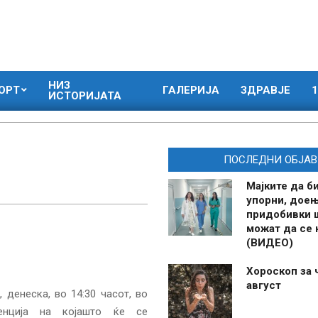
НИЗ
ОРТ
ГАЛЕРИЈА
ЗДРАВЈЕ
1
ИСТОРИЈАТА
ПОСЛЕДНИ ОБЈАВ
Мајките да б
упорни, дое
придобивки 
можат да се
(ВИДЕО)
Хороскоп за 
август
денеска, во 14:30 часот, во
нција на којашто ќе се