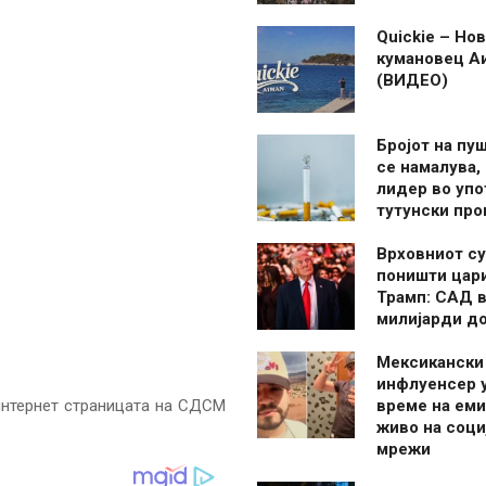
Quickie – Нов
кумановец А
(ВИДЕО)
Бројот на пу
се намалува, 
лидер во упо
тутунски пр
Врховниот су
поништи цар
Трамп: САД в
милијарди д
Мексикански
инфлуенсер 
интернет страницата на СДСМ
време на ем
живо на соци
мрежи