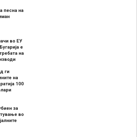
а песна на
иман
шачи во ЕУ
Бугарија е
требата на
оизводи
д ги
ините на
ратија 100
олари
убиен за
итување во
јалните