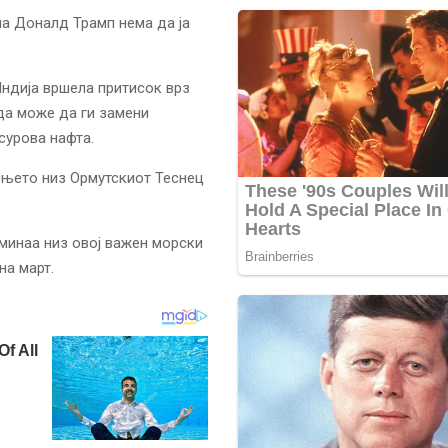
на Доналд Трамп нема да ја
Индија вршела притисок врз
да може да ги замени
сурова нафта.
ењето низ Ормутскиот Теснец
оминаа низ овој важен морски
на март.