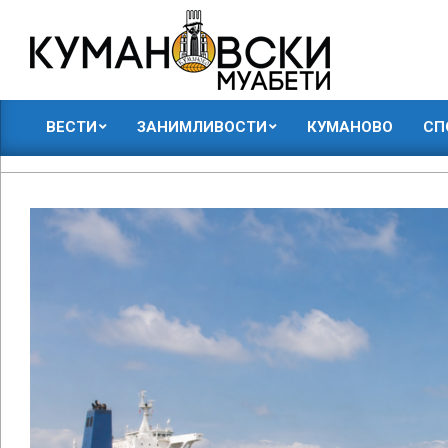
Skip
to
content
КУМАНОВСКИ
ВЕСТИ
ЗАНИМЛИВОСТИ
КУМАНОВО
СП
МУАБЕТИ
Primary
Navigation
Menu