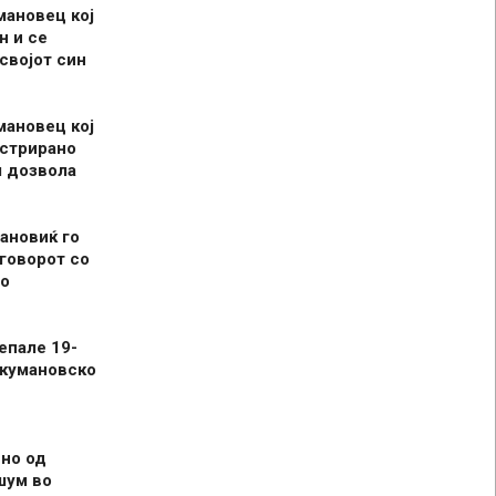
мановец кој
н и се
 својот син
мановец кој
истрирано
л дозвола
ановиќ го
говорот со
о
епале 19-
 кумановско
но од
шум во