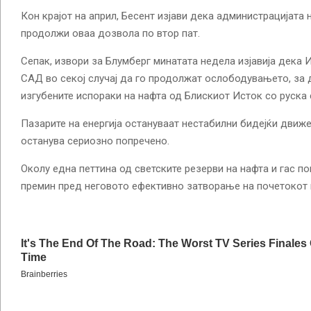
Кон крајот на април, Бесент изјави дека администрацијата 
продолжи оваа дозвола по втор пат.
Сепак, извори за Блумберг минатата недела изјавија дека 
САД во секој случај да го продолжат ослободувањето, за 
изгубените испораки на нафта од Блискиот Исток со руска 
Пазарите на енергија остануваат нестабилни бидејќи движ
останува сериозно попречено.
Околу една петтина од светските резерви на нафта и гас п
премин пред неговото ефективно затворање на почетокот 