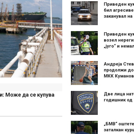
Приведен ку
бил агресиве
заканувал на
Приведен ку
возел нерег
„југо“ и нема
Андреја Стев
продолжи до
МКК Куманов
Две лица нат
ии: Може да се купува
годишник од
„БМВ“ оштете
заталкан кур