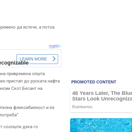
времено да истече, а потоа
вна привремена општа
ен пристап до руската нафта
нсии Скот Бесант на
телна флексибилност и ќе
потреба“.
т соопшти дека го