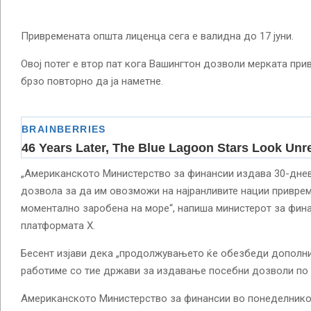
Привремената општа лиценца сега е валидна до 17 јуни.
Овој потег е втор пат кога Вашингтон дозволи мерката при
брзо повторно да ја наметне.
„Американското Министерство за финансии издава 30-дне
дозвола за да им овозможи на најранливите нации приврем
моментално заробена на море“, напиша министерот за фина
платформата X.
Бесент изјави дека „продолжувањето ќе обезбеди дополни
работиме со тие држави за издавање посебни дозволи по 
Американското Министерство за финансии во понеделнико