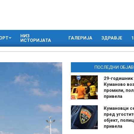
НИЗ
ОРТ
ГАЛЕРИЈА
ЗДРАВЈЕ
1
ИСТОРИЈАТА
ПОСЛЕДНИ ОБЈАВ
29-годишник
Куманово воз
промили, пол
привела
Кумановци с
пред угостит
објект, полиц
привела