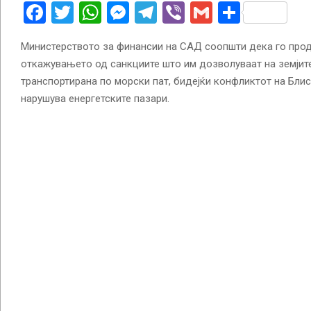
Facebook
Twitter
WhatsApp
Messenger
Telegram
Viber
Gmail
Share
Министерството за финансии на САД соопшти дека го прод
откажувањето од санкциите што им дозволуваат на земјите
транспортирана по морски пат, бидејќи конфликтот на Бли
нарушува енергетските пазари.