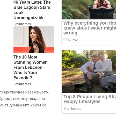
го критикуваа изземањето,
Кремљ, неколку влади во
еснат домашните кризи со