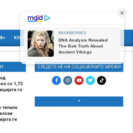
8+
КОНТАКТ
МАРКЕТИНГ
И
СЛЕДЕТЕ НЀ НА СОЦИЈАЛНИТЕ МРЕЖИ
 од
ел со 1,72
ицијата го
*
е тепале
елски
ијата ги