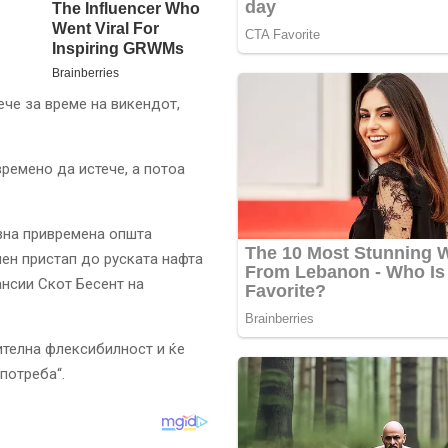
че за време на викендот,
времено да истече, а потоа
вна привремена општа
ен пристап до руската нафта
нсии Скот Бесент на
телна флексибилност и ќе
потреба“.