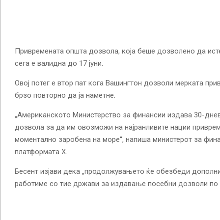
Привремената општа дозвола, која беше дозволено да исте
сега е валидна до 17 јуни.
Овој потег е втор пат кога Вашингтон дозволи мерката при
брзо повторно да ја наметне.
„Американското Министерство за финансии издава 30-дне
дозвола за да им овозможи на најранливите нации приврем
моментално заробена на море“, напиша министерот за фина
платформата X.
Бесент изјави дека „продолжувањето ќе обезбеди дополни
работиме со тие држави за издавање посебни дозволи по 