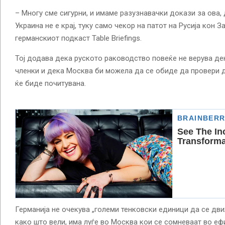
– Многу сме сигурни, и имаме разузнавачки докази за ова, д
Украина не е крај, туку само чекор на патот на Русија кон 
германскиот подкаст Table Briefings.
Тој додава дека руското раководство повеќе не верува де
членки и дека Москва би можела да се обиде да провери 
ќе биде почитувана.
Германија не очекува „големи тенковски единици да се дви
како што вели, има луѓе во Москва кои се сомневаат во еф