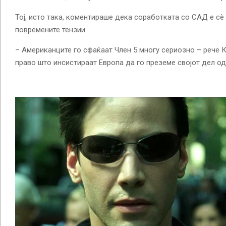
Тој, исто така, коментираше дека соработката со САД е сè 
повремените тензии.
– Американците го сфаќаат Член 5 многу сериозно – рече К
право што инсистираат Европа да го преземе својот дел о