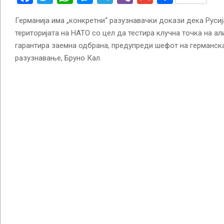
Германија има „конкретни“ разузнавачки докази дека Русиј
територијата на НАТО со цел да тестира клучна точка на али
гарантира заемна одбрана, предупреди шефот на германск
разузнавање, Бруно Кал.