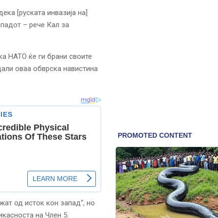
ека [руската инвазија на]
Западот – рече Кал за
ка НАТО ќе ги брани своите
дали оваа обврска навистина
жат од исток кон запад“, но
икасноста на Член 5.