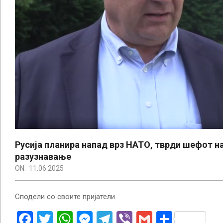
Русија планира напад врз НАТО, тврди шефот н
разузнавање
ON:
11.06.2025
Сподели со своите пријатели
Facebook
Twitter
WhatsApp
Messenger
Telegram
Viber
Gmail
Share