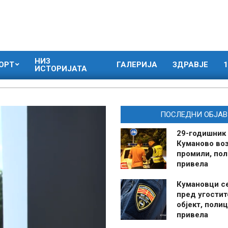
НИЗ
ОРТ
ГАЛЕРИЈА
ЗДРАВЈЕ
1
ИСТОРИЈАТА
ПОСЛЕДНИ ОБЈАВ
29-годишник
Куманово воз
промили, пол
привела
Кумановци с
пред угостит
објект, полиц
привела