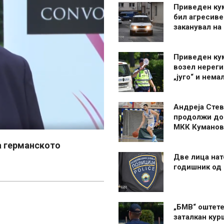
Приведен ку
бил агресиве
заканувал на
Приведен ку
возел нерег
„југо“ и нема
Андреја Стев
продолжи до
МКК Куманов
а германското
Две лица нат
годишник од
„БМВ“ оштете
заталкан кур