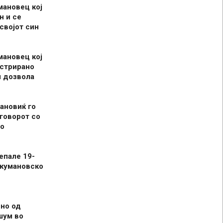
мановец кој
н и се
 својот син
мановец кој
истрирано
л дозвола
ановиќ го
говорот со
о
епале 19-
 кумановско
но од
шум во