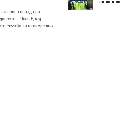
липковско
а планира напад врз
јансата – Член 5, кој
ата служба за надворешно