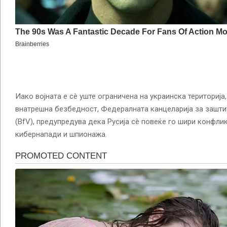
Иако војната е сè уште ограничена на украинска територија,
внатрешна безбедност, Федералната канцеларија за зашти
(BfV), предупредува дека Русија сè повеќе го шири конфли
кибернапади и шпионажа.