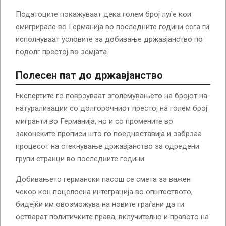
Податоците покажуваат дека голем број луѓе кои
емигрирале во Германија во последните години сега ги
исполнуваат условите за добивање државјанство по
подолг престој во земјата.
Полесен пат до државјанство
Експертите го поврзуваат зголемувањето на бројот на
натурализации со долгорочниот престој на голем број
мигранти во Германија, но и со промените во
законските прописи што го поедноставија и забрзаа
процесот на стекнување државјанство за одредени
групи странци во последните години.
Добивањето германски пасош се смета за важен
чекор кон поцелосна интеграција во општеството,
бидејќи им овозможува на новите граѓани да ги
остварат политичките права, вклучително и правото на