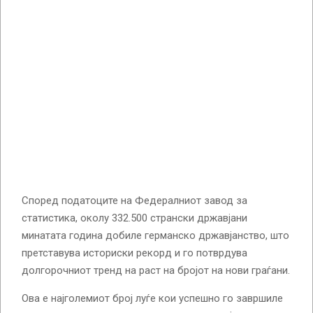
Според податоците на Федералниот завод за
статистика, околу 332.500 странски државјани
минатата година добиле германско државјанство, што
претставува историски рекорд и го потврдува
долгорочниот тренд на раст на бројот на нови граѓани.
Ова е најголемиот број луѓе кои успешно го завршиле