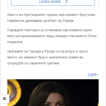
Како и во претходните години, најголемиот број нови
германски државјани доаѓаат од Сирија.
Сиријците повторно ја сочинуваа најголемата група
меѓу натурализираните лица, пишува списанието Fenix-
magazine.
Граѓаните на Турција и Русија се на второ и трето
место, но нивниот број е значително помал во
споредба со сириските граѓани.