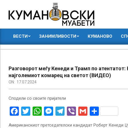
Skip
to
content
КУМАНОВСКИ
ВЕСТИ
ЗАНИМЛИВОСТИ
КУМАНОВО
СП
МУАБЕТИ
Primary
Navigation
Menu
Разговорот меѓу Кенеди и Трамп по атентатот: 
најголемиот комарец на светот (ВИДЕО)
ON:
17.07.2024
Сподели со своите пријатели
Facebook
Twitter
WhatsApp
Messenger
Telegram
Viber
Gmail
Share
Американскиот претседателски кандидат Роберт Кенеди Џу