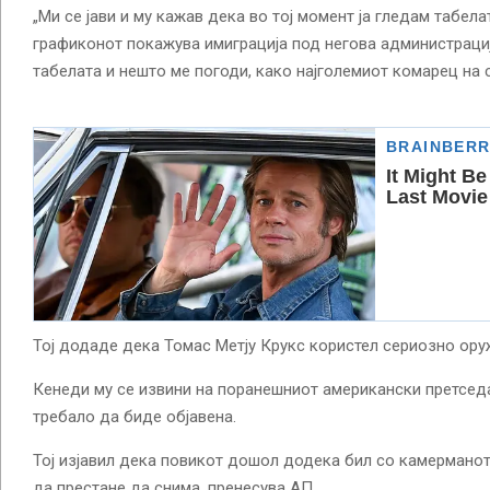
„Ми се јави и му кажав дека во тој момент ја гледам табела
графиконот покажува имиграција под негова администрациј
табелата и нешто ме погоди, како најголемиот комарец на с
Тој додаде дека Томас Метју Крукс користел сериозно оруж
Кенеди му се извини на поранешниот американски претседа
требало да биде објавена.
Тој изјавил дека повикот дошол додека бил со камерманот
да престане да снима, пренесува АП.