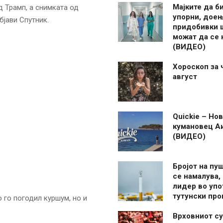
Мајките да б
 Трамп, а снимката од
упорни, дое
бјави Спутник.
придобивки 
можат да се
(ВИДЕО)
Хороскоп за 
август
Quickie – Нов
кумановец А
(ВИДЕО)
Бројот на пу
се намалува, 
лидер во упо
тутунски пр
 го погодил куршум, но и
Врховниот су