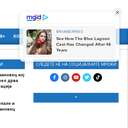
8+
КОНТАКТ
МАРКЕТИНГ
И
СЛЕДЕТЕ НЀ НА СОЦИЈАЛНИТЕ МРЕЖИ
мановец кој
рел дрва
ација
*
епале и
мановец