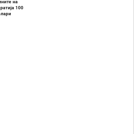
ините на
ратија 100
олари