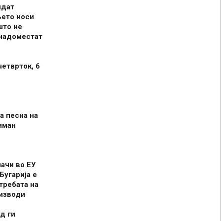
идат
њето носи
што не
 надоместат
четврток, 6
а песна на
иман
шачи во ЕУ
Бугарија е
требата на
оизводи
д ги