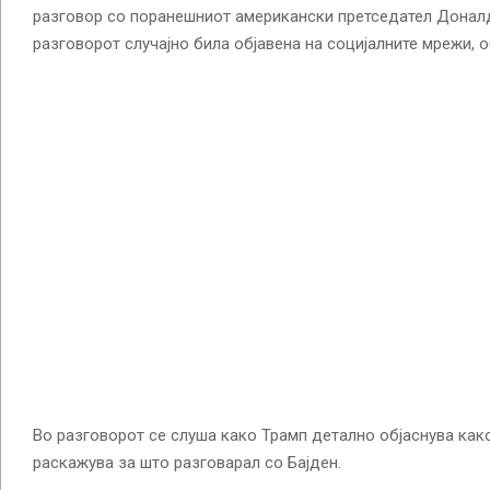
разговор со поранешниот американски претседател Доналд
разговорот случајно била објавена на социјалните мрежи, о
Во разговорот се слуша како Трамп детално објаснува како
раскажува за што разговарал со Бајден.