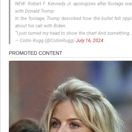
NEW: Robert F. Kennedy Jr. apologizes after footage was
with Donald Trump.
In the footage, Trump described how the bullet felt ripp
about his call with Biden.
“I just turned my head to show the chart And something
— Collin Rugg (@CollinRugg)
July 16, 2024