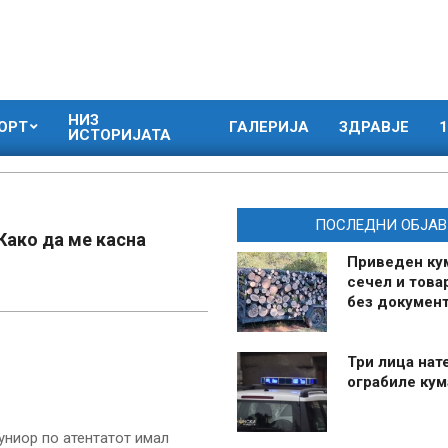
НИЗ
ОРТ
ГАЛЕРИЈА
ЗДРАВЈЕ
1
ИСТОРИЈАТА
ПОСЛЕДНИ ОБЈАВ
Како да ме касна
Приведен ку
сечел и това
без документ
Три лица нат
ограбиле ку
ниор по атентатот имал