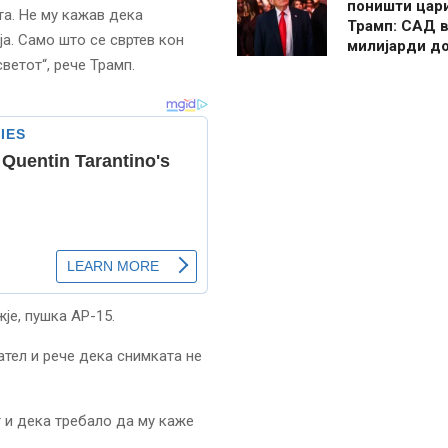
поништи цар
та. Не му кажав дека
Трамп: САД в
а. Само што се свртев кон
милијарди д
ветот“, рече Трамп.
је, пушка АР-15.
тел и рече дека снимката не
 и дека требало да му каже