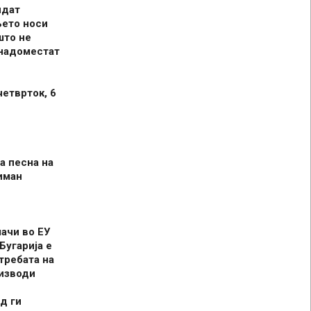
идат
њето носи
што не
 надоместат
четврток, 6
а песна на
иман
шачи во ЕУ
Бугарија е
требата на
оизводи
д ги