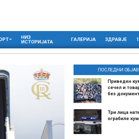
НИЗ
ОРТ
ГАЛЕРИЈА
ЗДРАВЈЕ
1
ИСТОРИЈАТА
ПОСЛЕДНИ ОБЈАВ
Приведен ку
сечел и това
без документ
Три лица нат
ограбиле ку