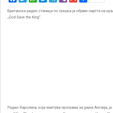
Британска радио станица по грешка ја објави смртта на кра
„God Save the King“.
Радио Каролина, која емитува програма за јужна Англија, ја