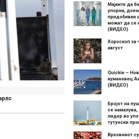
Мајките да б
упорни, дое
придобивки 
можат да се
(ВИДЕО)
Хороскоп за 
август
Quickie – Нов
кумановец А
(ВИДЕО)
арлс
Бројот на пу
се намалува, 
лидер во упо
тутунски пр
Врховниот су