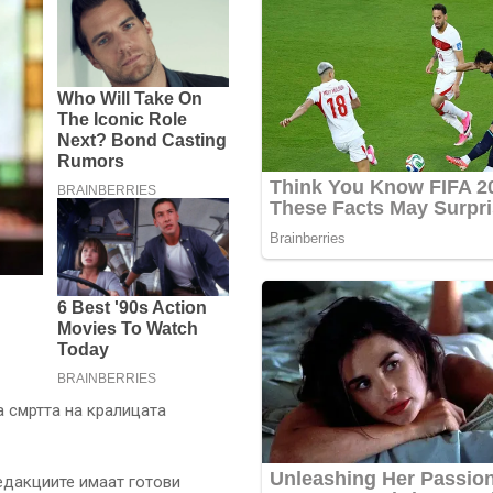
 смртта на кралицата
едакциите имаат готови