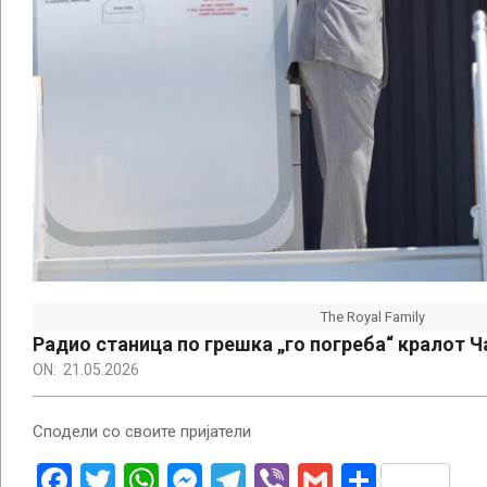
The Royal Family
Радио станица по грешка „го погреба“ кралот Ч
ON:
21.05.2026
Сподели со своите пријатели
Facebook
Twitter
WhatsApp
Messenger
Telegram
Viber
Gmail
Share