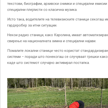
текстови, биографии, архивски снимки и специјални емисии 
специјални плејлисти со класична музика.
Исто така, водителите на телевизиските станици секогаш и
гардеробер за итни ситуации.
Некои радио станици, како Каролина, имаат автоматизира
свирење на националната химна и специјални најави.
Помалите локални станици често користат стандардизиран
системи – поради што понекогаш се случуваат грешки како
каде што системот случајно активирал постапка.