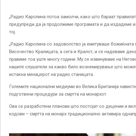
„Радио Каролина потоа замолчи, како што бараат правилата
предупреди да ја продолжиме програмата и да издадеме и
тој.
„Радио Каролина со задоволство ја емитуваше божиќната 
Височество Кралицата, а сега и Кралот, и се надеваме дек
правиме тоа уште многу години. Му се извинуваме на Негов
нашите слушатели за какво било вознемирување што можеб
истакна менаџерот на радио станицата.
Големите национални медиуми во Велика Британија навист
подготвени процедури за смртта на монархот.
Ова се разработени планови што постојат со децении и вк
кодови – смртта на монарх традиционално активира однап