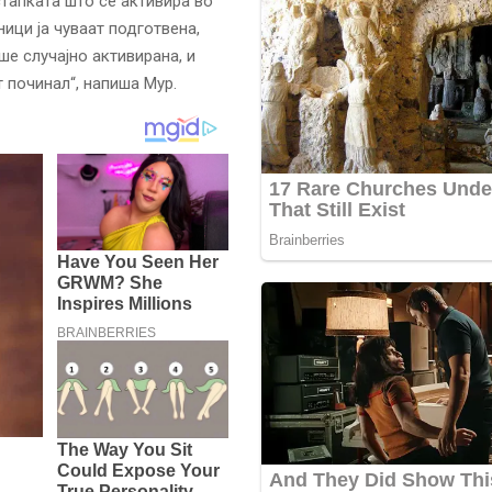
тапката што се активира во
ници ја чуваат подготвена,
ше случајно активирана, и
 починал“, напиша Мур.