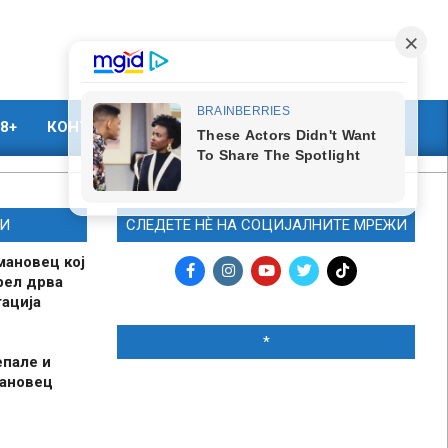
8+
КОНТАКТ
МАРКЕТИНГ
И
СЛЕДЕТЕ НЀ НА СОЦИЈАЛНИТЕ МРЕЖИ
мановец кој
рел дрва
ација
*
епале и
мановец