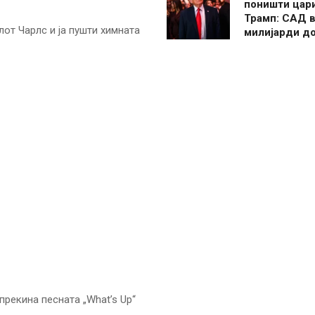
поништи цар
Трамп: САД в
лот Чарлс и ја пушти химната
милијарди д
 прекина песната „What’s Up“