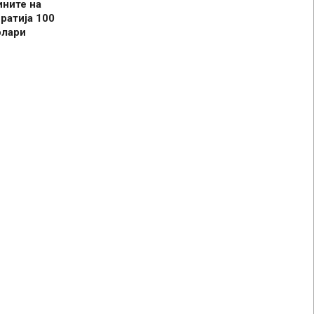
ините на
ратија 100
олари