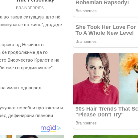
 во таква ситуација, што нè
звинување во живо“, додаде
порака од Нејзиното
а ќе продолжиме да го
ото Височество Кралот и на
и сме го предизвикале“,
ина имаат однапред
лучуваат посебни протоколи и
ред дефинирани планови.