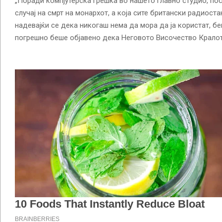
„Поради компјутерска грешка во нашето главно студио, пос
случај на смрт на монархот, а која сите британски радиоста
надевајќи се дека никогаш нема да мора да ја користат, бе
погрешно беше објавено дека Неговото Височество Кралот