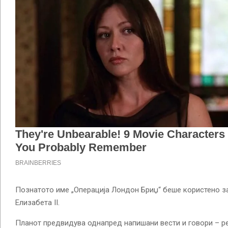
Познатото име „Операција Лондон Бриџ“ беше користено за
Елизабета II.
Планот предвидува однапред напишани вести и говори – р