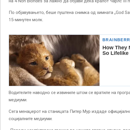
на 4 Non Blondes за лажно да објави дека кралот Чарлс III 
По објавувањето, беше пуштена снимка од химната „God Sav
15-минутен молк.
Водителите наводно се извиниле штом се вратиле на програ
медиуми.
Сега менаџерот на станицата Питер Мур издаде официјалн
социјалните медиуми.