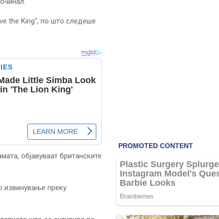
починал.
e the King“, по што следеше
мата, објавуваат британските
о извинување преку