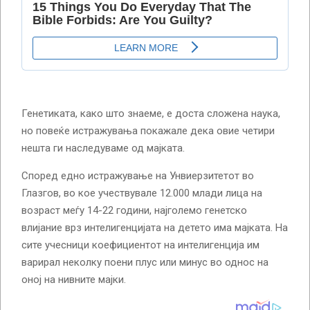
Генетиката, како што знаеме, е доста сложена наука,
но повеќе истражувања покажале дека овие четири
нешта ги наследуваме од мајката.
Според едно истражување на Унвиерзитетот во
Глазгов, во кое учествувале 12.000 млади лица на
возраст меѓу 14-22 години, најголемо генетско
влијание врз интелигенцијата на детето има мајката. На
сите учесници коефициентот на интелигенција им
варирал неколку поени плус или минус во однос на
оној на нивните мајки.