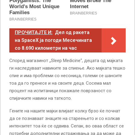
ПРОЧИТАЈТЕ И:
Дел од ракета
на SpaceX ја погоди Месечината
со 8.690 километри на час
Според магазинот „Sleep Medicine“, децата од мајката
ги наследуваат навиките за спиење. Ако мајката тешко
спие и има проблеми со несоница, големи се шансите
тоа да го пренесе и на своите деца. Сосема мал
процент на испитаници покажале поврзаност со
спијачките навики на таткото.
Гените на нашите мајки влијаат колку брзо ќе почнат
да се познаваат знаците на стареењето и со колкав
интензитет тоа ќе се одвива. Сепак, во оваа област се
потребни дополнителни истражувања за да може да