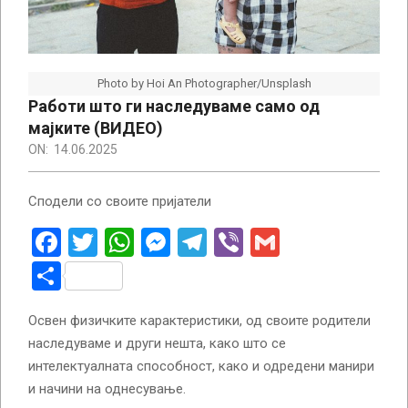
Photo by Hoi An Photographer/Unsplash
Работи што ги наследуваме само од
мајките (ВИДЕО)
ON:
14.06.2025
Сподели со своите пријатели
Facebook
Twitter
WhatsApp
Messenger
Telegram
Viber
Gmail
Share
Освен физичките карактеристики, од своите родители
наследуваме и други нешта, како што се
интелектуалната способност, како и одредени манири
и начини на однесување.