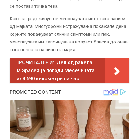
се постави точна теза.
Како ќе ја доживувате менопаузата исто така зависи
од мајката. Многубројни истражувања покажале дека
ќерките покажуваат слични симптоми или пак,
менопаузата им започнува на возраст блиска до онаа
кога почнала на нивната мајка.
ПРОЧИТАЈТЕ И:
Дел од ракета
на SpaceX ја погоди Месечината
со 8.690 километри на час