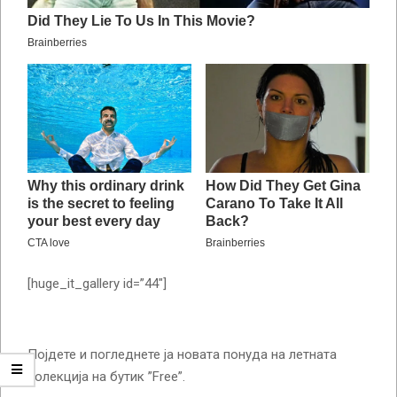
[huge_it_gallery id=”44″]
Појдете и погледнете ја новата понуда на летната
колекција на бутик ”Free”.