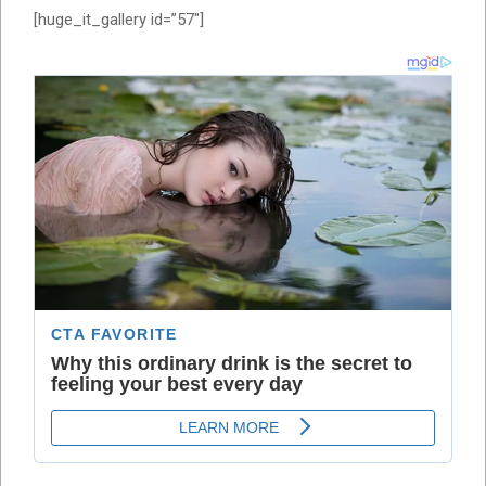
[huge_it_gallery id=”57″]