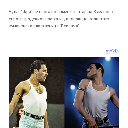
Бутик ”Фри” се наоѓа во самиот центар на Куманово,
спроти градскиот часовник, веднаш до познатата
кумановска слаткарница ”Реклама”.