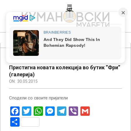
Skip
to
content
КУМАНОВСКИ
МУАБЕТИ
Primary
Navigation
Menu
Пристигна новата колекција во бутик ”Фри”
(галерија)
ON:
30.05.2015
Сподели со своите пријатели
Facebook
Twitter
WhatsApp
Messenger
Telegram
Viber
Gmail
Share