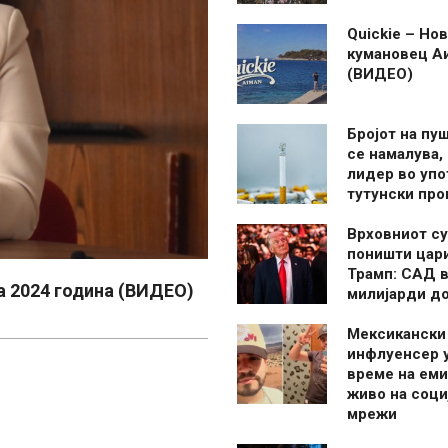
Quickie – Нов
кумановец А
(ВИДЕО)
Бројот на пу
се намалува, 
лидер во упо
тутунски пр
Врховниот су
поништи цар
Трамп: САД в
а 2024 година (ВИДЕО)
милијарди д
Мексикански
инфлуенсер 
време на ем
живо на соци
мрежи