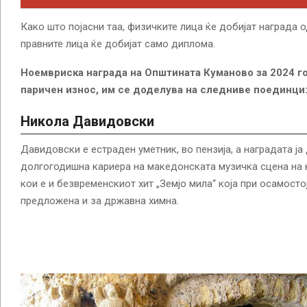
Како што појасни таа, физичките лица ќе добијат награда о
правните лица ќе добијат само диплома.
Ноемвриска награда на Општината Куманово за 2024 го
паричен износ, им се доделува на следниве поединци
Никола Давидовски
Давидовски е естраден уметник, во пензија, а наградата ја
долгогодишна кариера на македонската музичка сцена на ко
кои е и безвременскиот хит „Земјо мила“ која при осамост
предложена и за државна химна.