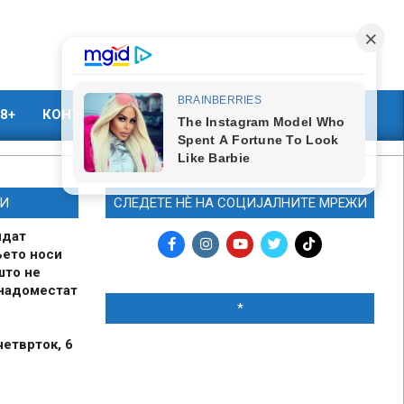
8+
КОНТАКТ
МАРКЕТИНГ
И
СЛЕДЕТЕ НЀ НА СОЦИЈАЛНИТЕ МРЕЖИ
идат
њето носи
што не
 надоместат
*
четврток, 6