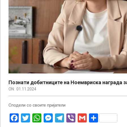
Познати добитниците на Ноемвриска награда з
ON:
01.11.2024
Сподели со своите пријатели
Facebook
Twitter
WhatsApp
Messenger
Telegram
Viber
Gmail
Share