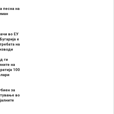
а песна на
иман
шачи во ЕУ
Бугарија е
требата на
оизводи
д ги
ините на
ратија 100
олари
убиен за
итување во
јалните