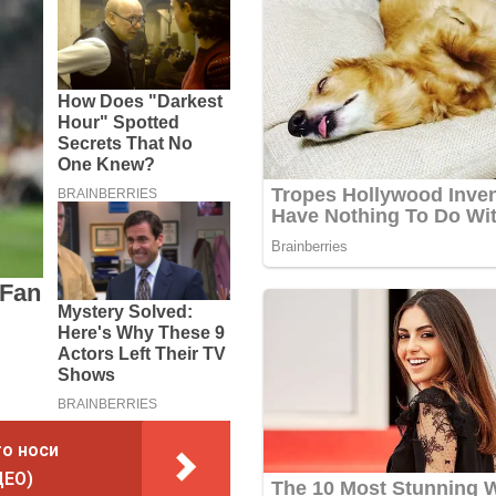
то носи
ДЕО)