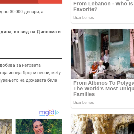
д по 30.000 денари, а
дина, во вид на Диплома и
:
 добива за неговата
ја испеја бројни песни, меѓу
ојувањето на државата била