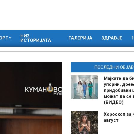
НИЗ
ОРТ
ГАЛЕРИЈА
ЗДРАВЈЕ
1
ИСТОРИЈАТА
ПОСЛЕДНИ ОБЈАВ
Мајките да б
упорни, дое
придобивки 
можат да се
(ВИДЕО)
Хороскоп за 
август