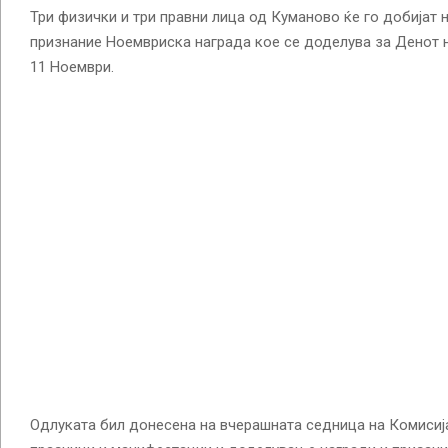
Три физички и три правни лица од Куманово ќе го добијат
признание Ноемвриска награда кое се доделува за Денот 
11 Ноември.
Одлуката бил донесена на вчерашната седница на Комиси