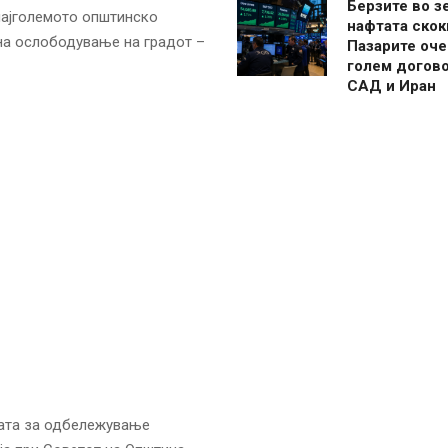
Берзите во з
 најголемото општинско
нафтата скок
на ослободување на градот –
Пазарите оче
голем догово
САД и Иран
јата за одбележување