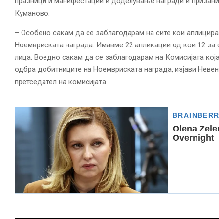
празници и манифестации и доделување награди и призани
Куманово.
– Особено сакам да се заблагодарам на сите кои аплицира
Ноемвриската награда. Имавме 22 апликации од кои 12 за 
лица. Воедно сакам да се заблагодарам на Комисијата која
одбра добитниците на Ноемвриската награда, изјави Невен
претседател на комисијата.