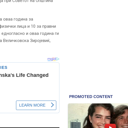
ја при Советот на Општина
а оваа година за
физички лица и 10 за правни
 едногласно и оваа година ги
а Величковска Зиројевиќ,