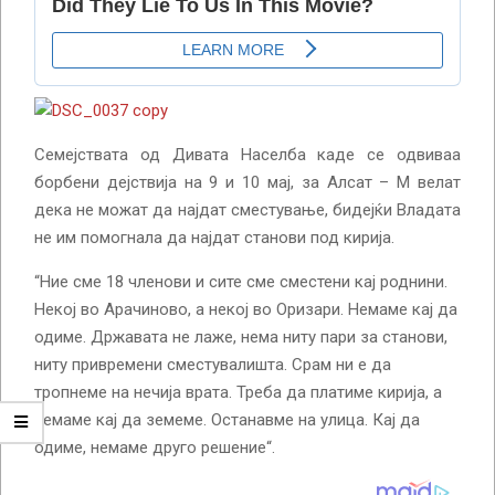
Семејствата од Дивата Населба каде се одвиваа
борбени дејствија на 9 и 10 мај, за Алсат – М велат
дека не можат да најдат сместување, бидејќи Владата
не им помогнала да најдат станови под кирија.
“Ние сме 18 членови и сите сме сместени кај роднини.
Некој во Арачиново, а некој во Оризари. Немаме кај да
одиме. Државата не лаже, нема ниту пари за станови,
ниту привремени сместувалишта. Срам ни е да
тропнеме на нечија врата. Треба да платиме кирија, а
немаме кај да земеме. Останавме на улица. Кај да
одиме, немаме друго решение“.