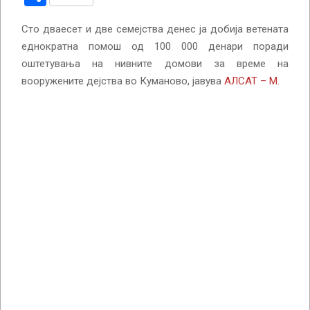
Сто дваесет и две семејства денес ја добија ветената
еднократна помош од 100 000 денари поради
оштетувања на нивните домови за време на
вооружените дејства во Куманово, јавува
АЛСАТ – М.