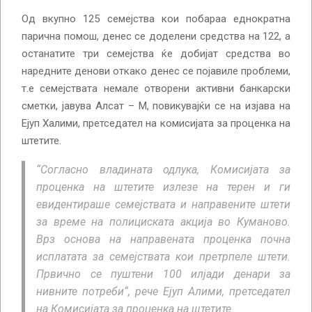
Од вкупно 125 семејства кои побараа еднократна
парична помош, денес се доделени средства на 122, а
останатите три семејства ќе добијат средства во
наредните денови откако денес се појавиле проблеми,
т.е семејствата немале отворени активни банкарски
сметки, јавува Алсат – М, повикувајќи се на изјава на
Ејуп Халими, претседател на комисијата за проценка на
штетите.
“Согласно владината одлука, Комисијата за
проценка на штетите излезе на терен и ги
евидентираше семејствата и направените штети
за време на полициската акција во Куманово.
Врз основа на направената проценка почна
исплатата за семејствата кои претрпеле штети.
Првично се пуштени 100 илјади денари за
нивните потреби“, рече Ејуп Алими, претседател
на Комисијата за проценка на штетите.