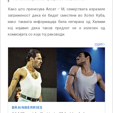
Како што пренесува Алсат – М, семејствата изразиле
загриженост дека ќе бидат сместени во Хотел Куба,
иако таквата информација била негирана од Халими
кој изјавил дека таков предлог не е излезен од
комисијата со која тој раководи.