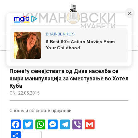
Skip
to
content
КУМАНОВСКИ
МУАБЕТИ
Primary
Navigation
Menu
Помеѓу семејствата од Дива населба се
шири манипулација за сместување во Хотел
Куба
ON:
22.05.2015
Сподели со своите пријатели
Facebook
Twitter
WhatsApp
Messenger
Telegram
Viber
Gmail
Share