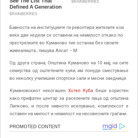
Бавноста на институциите ги револтира жителите кои
веќе две недели се оставени на немилост откако по
престрелките во Куманово тие останаа без своите
живеалишта., пишува Алсат – М.
Од друга страна, Општина Куманово на 10 мај, на сите
семејства од оштетените куќи, им понуди сместување
во неколку училишни спортски сали и месни заедници.
Кумановскиот некогашен
Хотел Куба
беше користен
како прифатен центар за раселените лица од општина
Липково, и после нивното иселување, комплексот е
оставен на милост и немилост на несовесните граѓани.