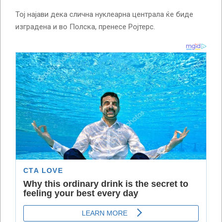
Тој најави дека слична нуклеарна централа ќе биде
изградена и во Полска, пренесе Ројтерс.