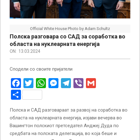
Official White House Photo by Adam Schultz
Полска разговара со САД за соработка во
областа на нуклеарната енергија
ON:
13.03.2024
Сподели со своите пријатели
Facebook
Twitter
WhatsApp
Messenger
Telegram
Viber
Gmail
Share
Полска и САД разговараат за развој на соработка во
областа на нуклеарната енергија, изјави вечерва во
Вашингтон полскиот претседател Анджеј Дуда по
средбата на полската делегација, во која беше и