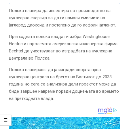
Полска планира да инвестира во производство на
нуклеарна енергија за да ги намали емисиите на
јаглерод диоксид и постепено да го исфрли јагленот.
Претходната полска влада ги избра Westinghouse
Electric и најголемата американска инженерска фирма
Bechtel да учествуваат во изградбата на нуклеарна
централа во Полска.
Полска планираше да ја изгради својата прва
нуклеарна централа на брегот на Балтикот до 2033
година, но сега се анализира дали проектот може да
биде завршен навреме поради доцнењата во времето
на претходната влада.