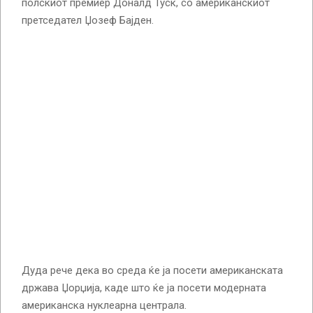
полскиот премиер Доналд Туск, со американскиот
претседател Џозеф Бајден.
Дуда рече дека во среда ќе ја посети американската
држава Џорџија, каде што ќе ја посети модерната
американска нуклеарна централа.