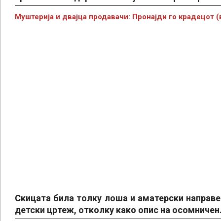
Муштерија и двајца продавачи: Пронајди го крадецот 
Скицата била толку лоша и аматерски направе
детски цртеж, отколку како опис на осомничен