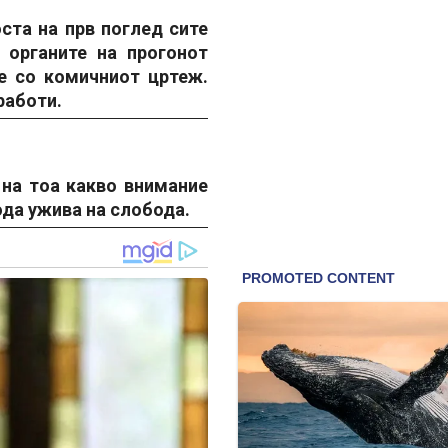
ста на прв поглед сите
 органите на прогонот
е со комичниот цртеж.
работи.
 на тоа какво внимание
ода ужива на слобода.