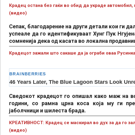
Крадец остана без гаќи во обид да украде автомобил,
(видео)
Сепак, благодарение на други детали кои ги да
успеале да го идентификуваат Хунг Пук Нгујен
сомненија дека од касата во локална продавниц
Крадецот зажали што сакаше да ја ограби оваа Русинк
Сведокот крадецот го опишал како маж на во
години, со рамна црна коса која му ги пре
јаболчници и шилеста брада.
КРЕАТИВНОСТ: Крадец се маскирал во дух за да го з
(видео)