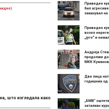
Приведен ку
(видео)
бил агресиве
заканувал на
Приведен ку
возел нерег
„југо“ и нема
Андреја Стев
продолжи до
МКК Куманов
Две лица нат
годишник од
на, што изгледала како
„БМВ“ оштете
.
заталкан кур