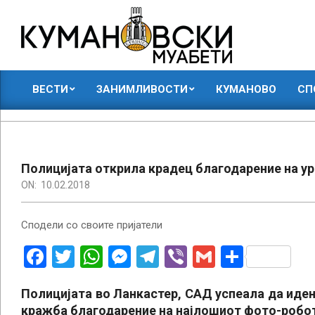
Skip
to
content
КУМАНОВСКИ
ВЕСТИ
ЗАНИМЛИВОСТИ
КУМАНОВО
СП
МУАБЕТИ
Primary
Navigation
Menu
Полицијата открила крадец благодарение на у
ON:
10.02.2018
Сподели со своите пријатели
Facebook
Twitter
WhatsApp
Messenger
Telegram
Viber
Gmail
Share
Полицијата во Ланкастер, САД успеала да иде
кражба благодарение на најлошиот фото-робо