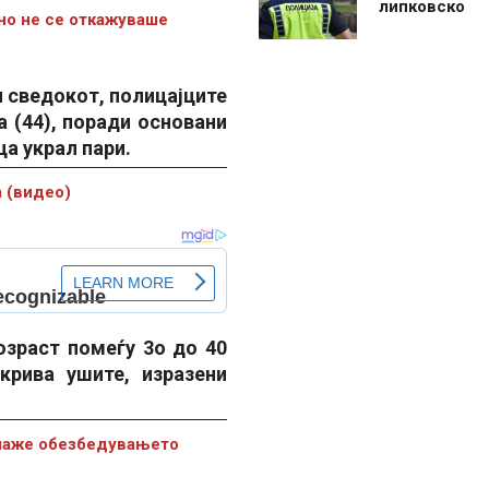
липковско
 но не се откажуваше
л сведокот, полицајците
а (44), поради основани
а украл пари.
а (видео)
зраст помеѓу 3о до 40
крива ушите, изразени
алаже обезбедувањето