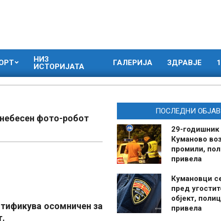
НИЗ
ОРТ
ГАЛЕРИЈА
ЗДРАВЈЕ
1
ИСТОРИЈАТА
ПОСЛЕДНИ ОБЈАВ
рнебесен фото-робот
29-годишник
Куманово воз
промили, пол
привела
Кумановци с
пред угостит
објект, полиц
нтификува осомничен за
привела
т.