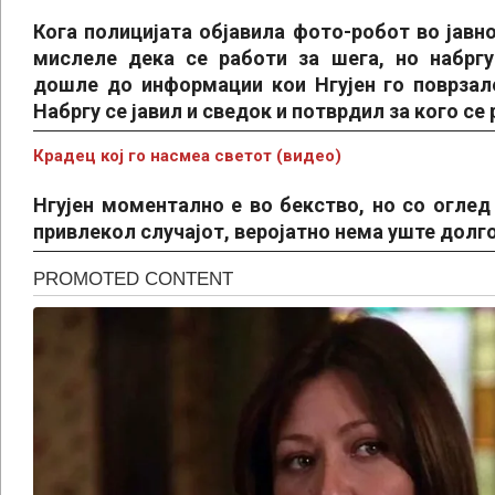
Кога полицијата објавила фото-робот во јавно
мислеле дека се работи за шега, но набргу
дошле до информации кои Нгујен го поврзал
Набргу се јавил и сведок и потврдил за кого се 
Крадец кој го насмеа светот (видео)
Нгујен моментално е во бекство, но со оглед
привлекол случајот, веројатно нема уште долг