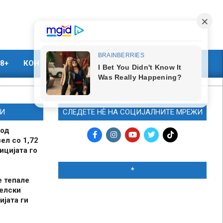
8+
КОНТАКТ
МАРКЕТИНГ
И
СЛЕДЕТЕ НЀ НА СОЦИЈАЛНИТЕ МРЕЖИ
 од
ел со 1,72
ицијата го
*
е тепале
елски
ијата ги