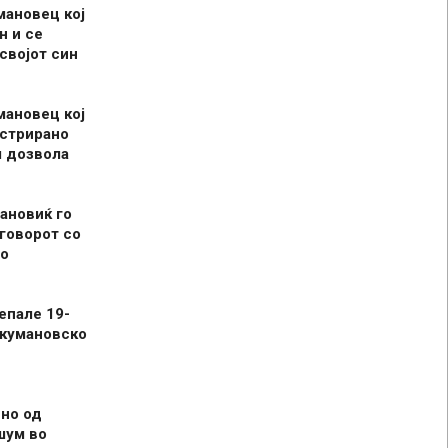
мановец кој
н и се
 својот син
мановец кој
истрирано
л дозвола
ановиќ го
говорот со
о
епале 19-
 кумановско
но од
шум во