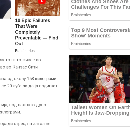
 светот што живее во
во во Канзас Сити.
ина од околу 158 килограми.
се 20 луѓе за да ја подигнат
ија, под паднато дрво.
килограми.
оради стрес, па затоа не