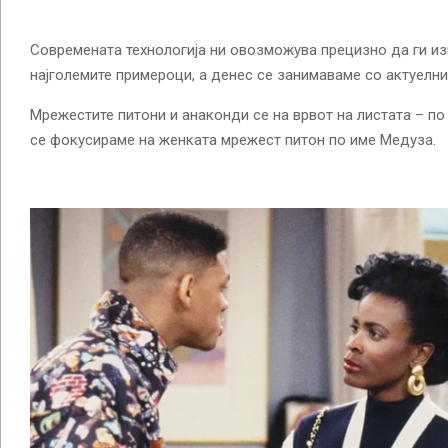
Современата технологија ни овозможува прецизно да ги и
најголемите примероци, а денес се занимаваме со актуелни
Мрежестите питони и анаконди се на врвот на листата – по
се фокусираме на женката мрежест питон по име Медуза.