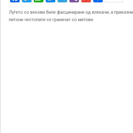
Луѓето со векови биле фасцинирани од влекачи, а приказн
питони честопати се граничат со митови.