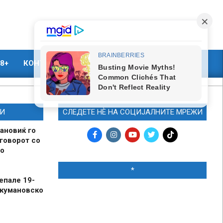
8+
КОНТАКТ
МАРКЕТИНГ
И
СЛЕДЕТЕ НЀ НА СОЦИЈАЛНИТЕ МРЕЖИ
ановиќ го
говорот со
о
*
епале 19-
 кумановско