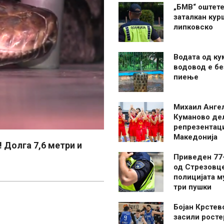
„БМВ“ оштете
заталкан кур
липковско
Водата од ку
водовод е бе
пиење
Михаил Анге
Куманово де
репрезентаци
Македонија
 Долга 7,6 метри и
Приведен 77
од Стрезовце
полицијата м
три пушки
Бојан Крстев
засили росте