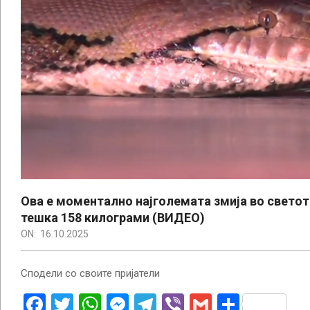
Ова е моментално најголемата змија во светот!
тешка 158 килограми (ВИДЕО)
ON:
16.10.2025
Сподели со своите пријатели
Facebook
Twitter
WhatsApp
Messenger
Telegram
Viber
Gmail
Share