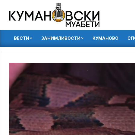
Skip
to
content
КУМАНОВСКИ
ВЕСТИ
ЗАНИМЛИВОСТИ
КУМАНОВО
СП
МУАБЕТИ
Primary
Navigation
Menu