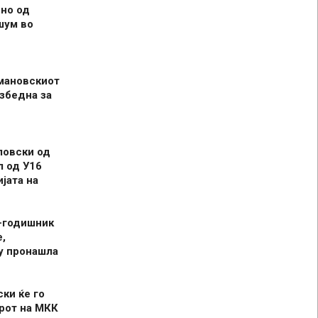
но од
шум во
мановскиот
збедна за
ловски од
л од У16
јата на
-годишник
,
у пронашла
ски ќе го
рот на МКК