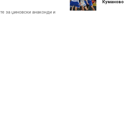
Куманово
ите за џиновски анаконди и