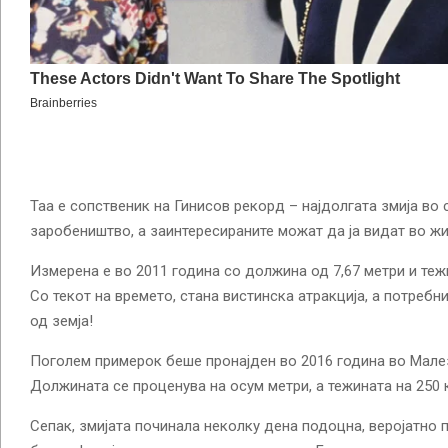
Таа е сопственик на Гинисов рекорд – најдолгата змија во
заробеништво, а заинтересираните можат да ја видат во жи
Измерена е во 2011 година со должина од 7,67 метри и теж
Со текот на времето, стана вистинска атракција, а потребни 
од земја!
Поголем примерок беше пронајден во 2016 година во Малез
Должината се проценува на осум метри, а тежината на 250 
Сепак, змијата починала неколку дена подоцна, веројатно п