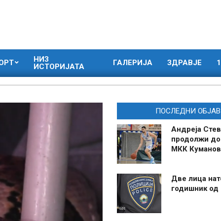
НИЗ
ОРТ
ГАЛЕРИЈА
ЗДРАВЈЕ
1
ИСТОРИЈАТА
ПОСЛЕДНИ ОБЈАВ
Андреја Стев
продолжи до
МКК Куманов
Две лица нат
годишник од